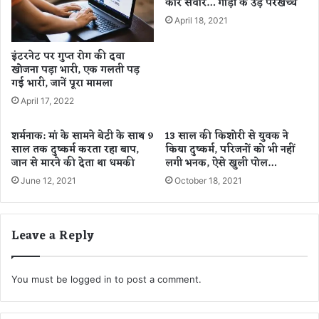
कार सवार… गाड़ी के उड़े परखच्चे
ए
हो
मा
ती
April 18, 2021
म
हूँ
लों
-
इंटरनेट पर गुप्त रोग की दवा
में
सा
खोजना पड़ा भारी, एक गलती पड़
ते
रा
गई भारी, जानें पूरा मामला
जी
अ
April 17, 2022
ली
खा
शर्मनाक: मां के सामने बेटी के साथ 9
13 साल की किशोरी से युवक ने
न
साल तक दुष्कर्म करता रहा बाप,
किया दुष्कर्म, परिजनों को भी नहीं
जान से मारने की देता था धमकी
लगी भनक, ऐसे खुली पोल…
June 12, 2021
October 18, 2021
Leave a Reply
You must be
logged in
to post a comment.