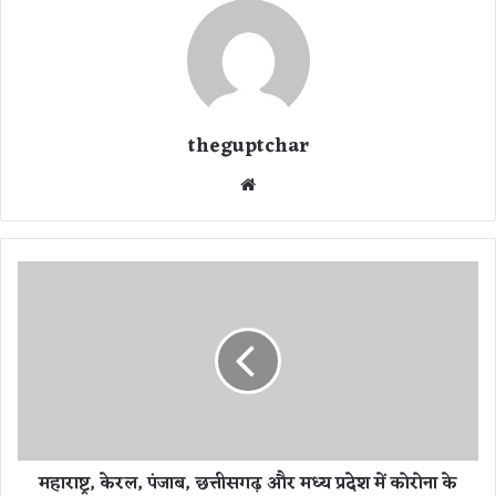
theguptchar
We
bsi
te
म
हा
रा
ष्ट्र
,
के
र
ल
,
महाराष्ट्र, केरल, पंजाब, छत्तीसगढ़ और मध्य प्रदेश में कोरोना के
पं