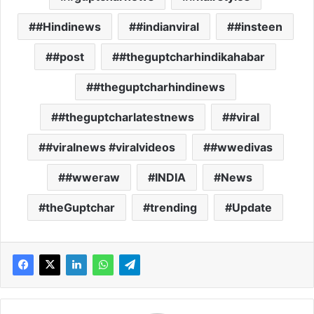
#Hindinews
#indianviral
#insteen
#post
#theguptcharhindikahabar
#theguptcharhindinews
#theguptcharlatestnews
#viral
#viralnews #viralvideos
#wwedivas
#wweraw
INDIA
News
theGuptchar
trending
Update