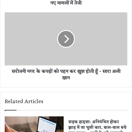
नए मामलों में तेजी
जा
ब
,
स
छ
रो
त्ती
ज
स
नी
ग
न
ढ़
ग
औ
र
र
के
म
क
सरोजनी नगर के कपड़ों को पहन कर खुश होती हूँ - सारा अली
ध्य
प
खान
प्र
ड़ों
दे
को
श
प
में
ह
Related Articles
को
न
रो
क
ना
र
के
खु
सड़क हादसा: अनियंत्रित होकर
न
झाड़ में जा घुसी कार, बाल-बाल बचे
श