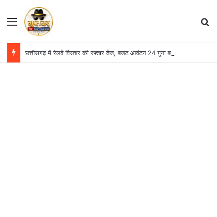
Menu
S
छत्तीसगढ़ में रेलवे विस्तार की रफ्तार तेज, बजट आवंटन 24 गुना बढ़ा; 36 परियोजनाओं पर चल रहा काम