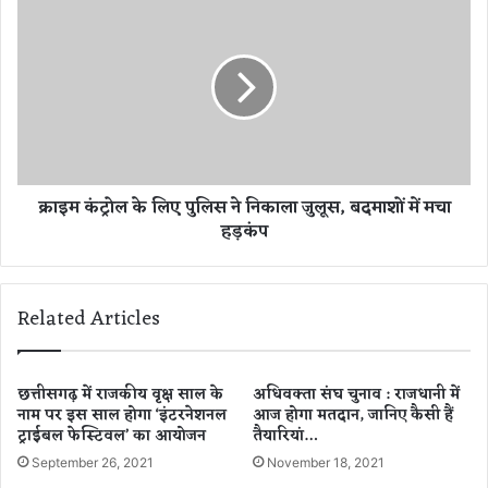
क्रा
र
इ
का
म
नि
कं
ध
ट्रो
न
ल
,
के
ए
लि
म्स
ए
क्राइम कंट्रोल के लिए पुलिस ने निकाला जुलूस, बदमाशों में मचा
में
पु
हड़कंप
च
लि
ल
स
र
ने
हा
नि
Related Articles
था
का
इ
ला
ला
जु
ज
लू
छत्तीसगढ़ में राजकीय वृक्ष साल के
अधिवक्ता संघ चुनाव : राजधानी में
नाम पर इस साल होगा ‘इंटरनेशनल
आज होगा मतदान, जानिए कैसी हैं
स
ट्राईबल फेस्टिवल’ का आयोजन
तैयारियां…
,
ब
September 26, 2021
November 18, 2021
द