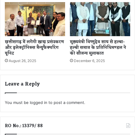
मा
शों
में
म
चा
ह
छत्तीसगढ़ में लगेगी खाद्य प्रसंस्करण
मुख्यमंत्री विष्णुदेव साय से हल्बा-
ड़
और इलेक्ट्रॉनिक्स मैन्युफैक्चरिंग
हल्बी समाज के प्रतिनिधिमण्डल ने
कं
यूनिट
की सौजन्य मुलाकात
प
August 26, 2025
December 6, 2025
Leave a Reply
You must be
logged in
to post a comment.
RO No.: 13379/ 88