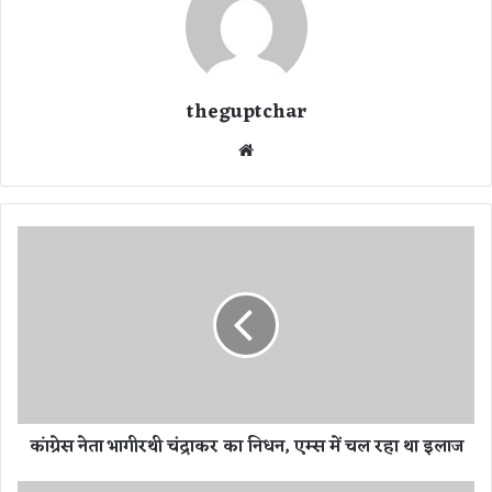
theguptchar
We
bsi
te
कां
ग्रे
स
ने
ता
भा
गी
र
थी
कांग्रेस नेता भागीरथी चंद्राकर का निधन, एम्स में चल रहा था इलाज
चं
द्रा
क