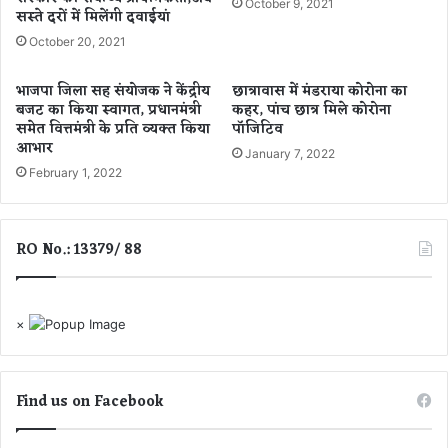
October 9, 2021
सस्ते दरों में मिलेंगी दवाईयां
क्ल
कि
ब
सा
October 20, 2021
ऑ
नों
फ
की
भाजपा जिला सह संयोजक ने केंद्रीय
छात्रावास में मंडराया कोरोना का
इं
आ
बजट का किया स्वागत, प्रधानमंत्री
कहर, पांच छात्र मिले कोरोना
डि
य
समेत वित्तमंत्री के प्रति व्यक्त किया
पॉजिटिव
या
ब
आभार
January 7, 2022
के
ढ़ा
February 1, 2022
उ
ने
न्न
प
य
र
RO No.: 13379/ 88
न
जो
हे
र
तु
P
×
P
P
मॉ
ड
Find us on Facebook
ल
प