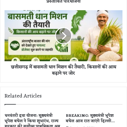
प्रस्तावित परियोजना
वि
श्व
स्त
छ
री
त्ती
य
स
हॉ
ग
स्पि
ढ़
टै
में
लि
बा
टी
स
ए
म
छत्तीसगढ़ में बासमती धान मिशन की तैयारी, किसानों की आय
वं
ती
वे
बढ़ाने पर जोर
धा
ल
न
ने
मि
स
श
Related Articles
सें
न
ट
की
र
तै
,
या
धनवंतरी दवा योजना: मुख्यमंत्री
BREAKING: मुख्यमंत्री भूपेश
क्वीं
भूपेश बघेल ने किया शुभारंभ, राज्य
बघेल आज रात जाएंगे दिल्ली…
री
स
सरकार की सर्वोच्च प्राथमिकता,अब
,