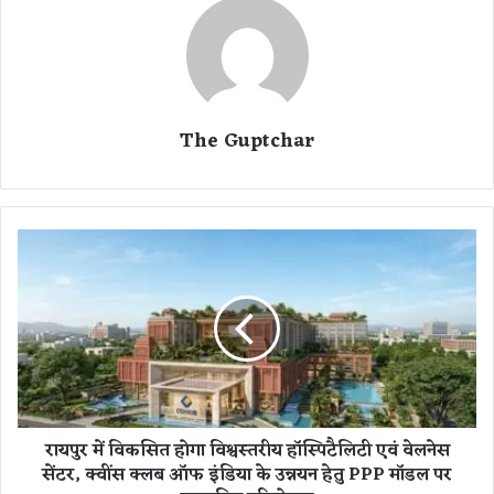
The Guptchar
रा
य
पु
र
में
वि
क
सि
त
रायपुर में विकसित होगा विश्वस्तरीय हॉस्पिटैलिटी एवं वेलनेस
हो
सेंटर, क्वींस क्लब ऑफ इंडिया के उन्नयन हेतु PPP मॉडल पर
गा