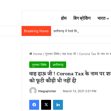
होम
बिग ब्रेकिंग
भारत
Breaking News
छत्तीसगढ़ में रेलवे विस्तार की रफ्तार तेज, बजट
Home
/
गुप्तचर विशेष
/
वाह दाऊ जी ! Corona Tax के नाम पर शराबि
गुप्तचर विशेष
छत्तीसगढ़
वाह दाऊ जी ! Corona Tax के नाम पर शराबि
को फूटी कौड़ी भी नहीं दी
theguptchar
March 13, 2021 2:21 PM
Facebook
X
LinkedIn