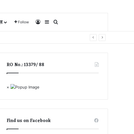
ल
Log In
Sidebar
Search for
Follow
RO No.: 13379/ 88
×
Find us on Facebook