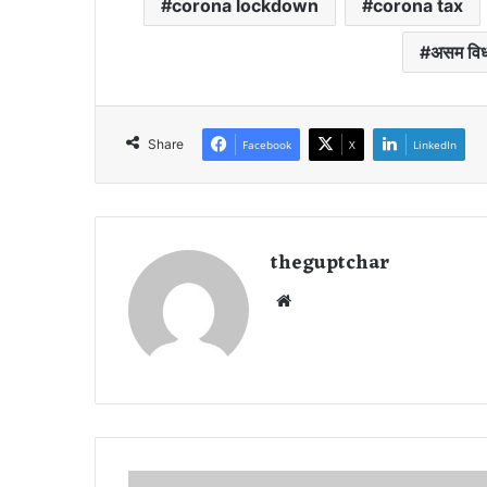
corona lockdown
corona tax
असम विध
Share
Facebook
X
LinkedIn
theguptchar
We
bsi
te
छ