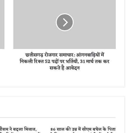
त्ती
स
ग
ढ़
रो
ज
गा
र
छत्तीसगढ़ रोजगार समाचार: आंगनबाड़ियों में
स
निकली रिक्त 52 पदों पर भर्तियाँ, 31 मार्च तक कर
मा
सकते है आवेदन
चा
र
:
आं
ग
न
बा
ड़ि
यों
में
मौसम ने बदला मिजाज,
86 साल की उम्र में सीएम बघेल के पिता
नि