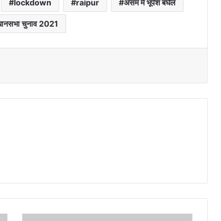
lockdown
raipur
असम में भूपेश बघेल
ानसभा चुनाव 2021
छ