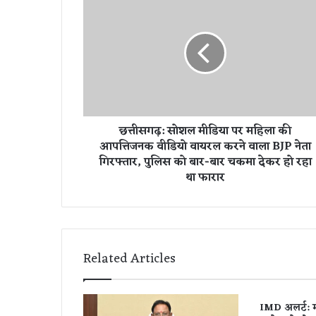
त्ती
स
ग
ढ़
:
सो
श
ल
छत्तीसगढ़: सोशल मीडिया पर महिला की
मी
आपत्तिजनक वीडियो वायरल करने वाला BJP नेता
डि
गिरफ्तार, पुलिस को बार-बार चकमा देकर हो रहा
या
था फारार
प
र
म
हि
ला
की
Related Articles
आ
प
त्ति
IMD अलर्ट: 
ज