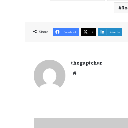
Ro
Share
Facebook
X
LinkedIn
theguptchar
We
bsi
te
ऑ
न