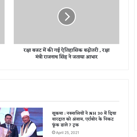
ब
ज
ट
में
की
ग
ई
रक्षा बजट में की गई ऐतिहासिक बढ़ोतरी , रक्षा
ऐ
मंत्री राजनाथ सिंह ने जताया आभार
ति
हा
सि
क
ब
ढ़ो
त
री
,
सुकमा : नक्सलियों ने NH 30 में दिया
र
वारदात को अंजाम, एर्राबोर के निकट
क्षा
फूंक डाले 7 ट्रक
मं
April 25, 2021
त्री