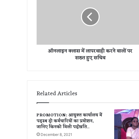
ला
इ
न
क्ला
स
में
ला
ऑनलाइन क्लास में लापरवाही करने वालों पर
प
सख्त हुए सचिव
र
वा
ही
क
र
ने
Related Articles
वा
लों
प
PROMOTION: आयुक्त कार्यालय में
र
पदस्थ दो कर्मचारियों का प्रमोशन,
स
जानिए किनको मिली पदोन्नति..
ख्त
December 8, 2021
हु