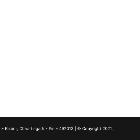
- Raipur, Chhattisgarh - Pin - 492013 | © Copyright 2021,