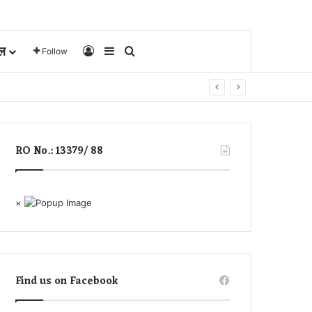
ल
Log In
Sidebar
Search for
Follow
RO No.: 13379/ 88
×
Find us on Facebook