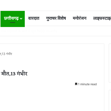
छत्तीसगढ़
वारदात
गुप्तचर विशेष
मनोरंजन
लाइफस्टाइ
 आवंटन 24 गुना बढ़ा; 36 परियोजनाओं पर चल रहा काम
त,13 गंभीर
 मौत,13 गंभीर
1 minute read