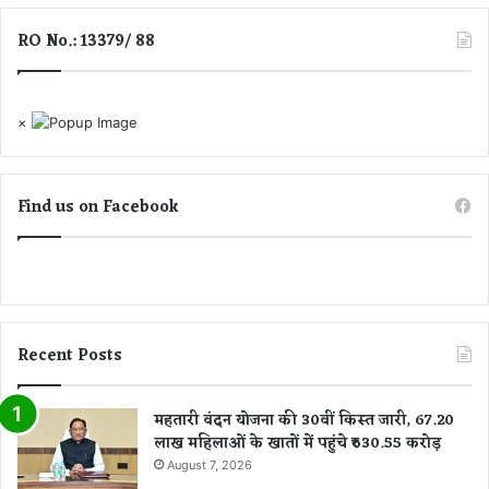
L
स
दे
RO No.: 13379/ 88
न
श
का
की
अ
प
ति
×
ह
रि
ली
क्त
N
अ
Q
नु
Find us on Facebook
A
दा
S
न
प्र
—
मा
ध
णि
म
त
त
Recent Posts
प्र
री
यो
जि
ग
ला
महतारी वंदन योजना की 30वीं किस्त जारी, 67.20
शा
ए
लाख महिलाओं के खातों में पहुंचे ₹630.55 करोड़
ला
डी
August 7, 2026
ब
ब