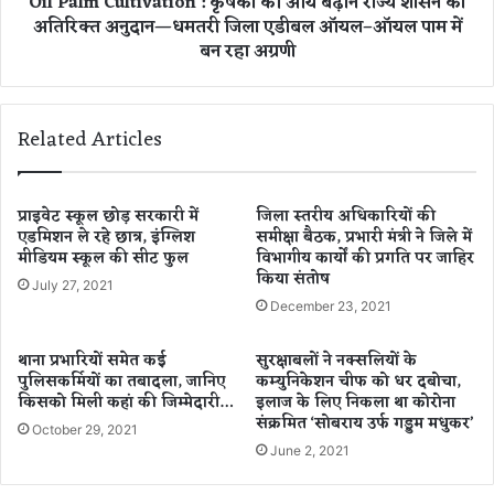
Oil Palm Cultivation : कृषकों की आय बढ़ाने राज्य शासन का
l
में
अतिरिक्त अनुदान—धमतरी जिला एडीबल ऑयल–ऑयल पाम में
t
रा
बन रहा अग्रणी
i
ष्ट्री
v
य
a
उ
t
Related Articles
प
i
ल
o
ब्धि
n
हा
:
प्राइवेट स्कूल छोड़ सरकारी में
जिला स्तरीय अधिकारियों की
सि
कृ
एडमिशन ले रहे छात्र, इंग्लिश
समीक्षा बैठक, प्रभारी मंत्री ने जिले में
ल
मीडियम स्कूल की सीट फुल
विभागीय कार्यों की प्रगति पर जाहिर
ष
किया संतोष
की
कों
July 27, 2021
,
की
December 23, 2021
रा
आ
य
य
थाना प्रभारियों समेत कई
सुरक्षाबलों ने नक्सलियों के
पु
ब
पुलिसकर्मियों का तबादला, जानिए
कम्युनिकेशन चीफ को धर दबोचा,
र
ढ़ा
किसको मिली कहां की जिम्मेदारी…
इलाज के लिए निकला था कोरोना
की
ने
संक्रमित ‘सोबराय उर्फ गड्डम मधुकर’
October 29, 2021
I
रा
June 2, 2021
P
ज्य
H
शा