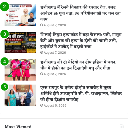
नी
ल
छत्तीसगढ़ में रेलवे विस्तार की रफ्तार तेज, बजट
ऑ
आवंटन 24 गुना बढ़ा; 36 परियोजनाओं पर चल रहा
य
काम
ल
August 7, 2026
–
ऑ
भिलाई तिहरा हत्याकांड में बड़ा फैसला: पत्नी, मासूम
य
बेटी और युवक की हत्या के दोषी की फांसी टली,
ल
हाईकोर्ट ने उम्रकैद में बदली सजा
पा
August 7, 2026
म
छत्तीसगढ़ की दो बेटियों का टीम इंडिया में चयन,
में
चीन में हॉकी का दम दिखाएंगी मधु और गीता
ब
न
August 7, 2026
र
हा
एम्स रायपुर के तृतीय दीक्षांत समारोह में मुख्य
अ
अतिथि होंगे उपराष्ट्रपति सी. पी. राधाकृष्णन, सितंबर
ग्र
को होगा दीक्षांत समारोह
णी
August 6, 2026
Most Viewed