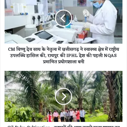
M
वि
ष्णु
दे
व
सा
य
के
CM विष्णु देव साय के नेतृत्व में छत्तीसगढ़ ने स्वास्थ्य क्षेत्र में राष्ट्रीय
ने
उपलब्धि हासिल की, रायपुर की IPHL देश की पहली NQAS
तृ
प्रमाणित प्रयोगशाला बनी
त्व
में
छ
O
त्ती
i
स
l
ग
P
ढ़
a
ने
l
स्वा
m
स्थ्य
C
क्षे
u
त्र