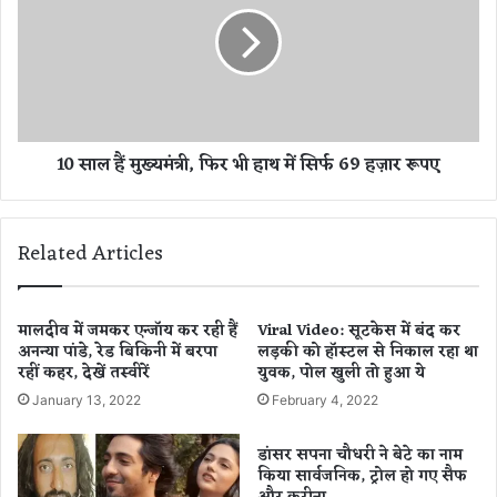
सा
एं
ल
गे
हैं
आ
मु
प
ख्य
मं
त्री
10 साल हैं मुख्यमंत्री, फिर भी हाथ में सिर्फ 69 हज़ार रूपए
,
फि
र
भी
Related Articles
हा
थ
में
सि
मालदीव में जमकर एन्जॉय कर रही हैं
Viral Video: सूटकेस में बंद कर
अनन्या पांडे, रेड बिकिनी में बरपा
लड़की को हॉस्टल से निकाल रहा था
र्फ
रहीं कहर, देखें तस्वीरें
युवक, पोल खुली तो हुआ ये
6
9
January 13, 2022
February 4, 2022
ह
ज़ा
डांसर सपना चौधरी ने बेटे का नाम
र
किया सार्वजनिक, ट्रोल हो गए सैफ
रू