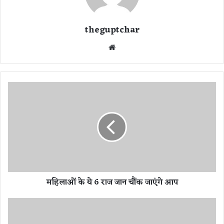
theguptchar
We
bsi
te
म
हि
ला
ओं
के
ये
6
रा
ज
महिलाओं के ये 6 राज जान चौंक जाएंगे आप
जा
न
चौं
1
क
0
जा