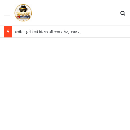
Menu
S
छत्तीसगढ़ में रेलवे विस्तार की रफ्तार तेज, बजट आवंटन 24 गुना बढ़ा; 36 परियोजनाओं पर चल रहा काम