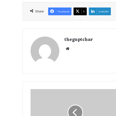
Share
Facebook
X
LinkedIn
theguptchar
We
bsi
te
7
क
रो
ड़
पा