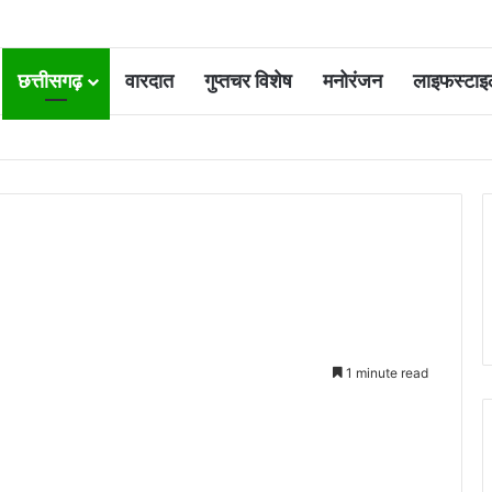
छत्तीसगढ़
वारदात
गुप्तचर विशेष
मनोरंजन
लाइफस्टाइ
 आवंटन 24 गुना बढ़ा; 36 परियोजनाओं पर चल रहा काम
1 minute read