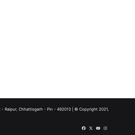
- Raipur, Chhattisgarh - Pin - 492013 | © Copyright 2021,
Facebook
X
YouTube
Instagram