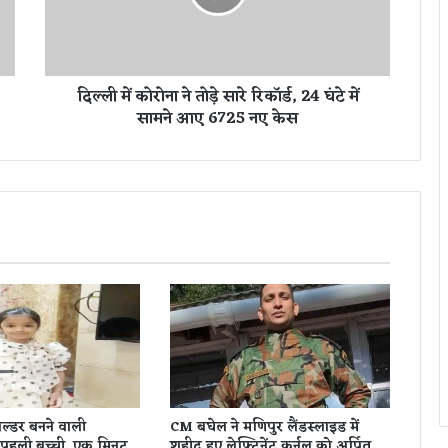
ना
ने
तो
ड़े
दिल्ली में कोरोना ने तोड़े सारे रिकॉर्ड, 24 घंटे में
सा
सामने आए 6725 नए केस
रे
रि
कॉ
र्ड
,
2
4
घं
टे
में
सा
म
ने
आ
ए
 होल्डर बनने वाली
CM बघेल ने मणिपुर लैंडस्लाइड में
6
 पहली बच्ची, एक मिनट
शहीद हुए लेफ्टिनेंट कर्नल को अर्पित