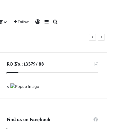
ल
Log In
Sidebar
Search for
Follow
RO No.: 13379/ 88
×
Find us on Facebook