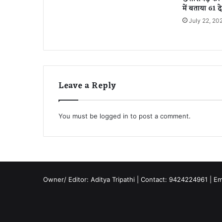
त
में बताया 61 द
र
July 22, 20
Leave a Reply
You must be
logged in
to post a comment.
Owner/ Editor: Aditya Tripathi | Contact: 9424224961 | E