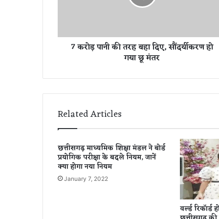
नी
की
त
र
7 करोड़ पानी की तरह बहा दिए, सौंदर्यीकरण हो
ह
गया छू मंतर
ब
हा
दि
ए
,
सौं
Related Articles
द
र्यी
क
छत्तीसगढ़ माध्यमिक शिक्षा मंडल ने बोर्ड
र
प्रयोगिक परीक्षा के बदले नियम, जानें
ण
क्या होगा नया नियम
हो
January 7, 2022
ग
या
छू
वर्ल्ड रिकॉर्ड
मं
छत्तीसगढ़ की