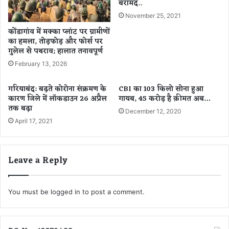
बरामद..
a
H
November 25, 2021
R
कोंडागांव में मक्का प्लांट पर ग्रामीणों
-
का हमला, तोड़फोड़ और फोर्स पर
V
गुलेल से पथराव; हालात तनावपूर्ण
हा
February 13, 2026
इ
ब्रि
गरियाबंद: बढ़ते कोरोना संक्रमण के
CBI का 103 किलो सोना हुआ
ड
कारण जिले में लॉकडाउन 26 अप्रैल
गायब, 45 करोड़ है क़ीमत अब…
ए
तक बढ़ा
स
December 12, 2020
April 17, 2021
यू
वी
Leave a Reply
You must be
logged in
to post a comment.