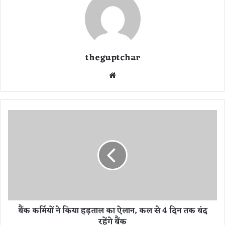
theguptchar
We
bsi
te
बैं
क
क
र्मि
यों
ने
कि
या
ह
बैंक कर्मियों ने किया हड़ताल का ऐलान, कल से 4 दिन तक बंद
ड़
रहेंगे बैंक
ता