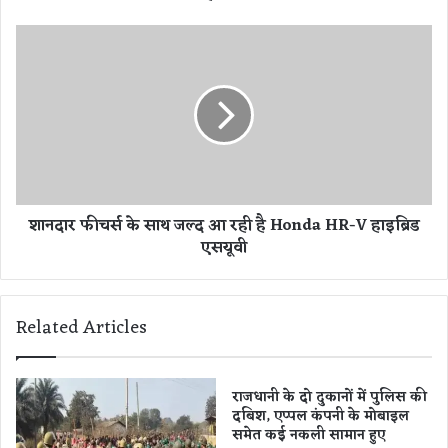
ल
का
शा
ऐ
न
ला
दा
न
र
,
फी
क
च
ल
र्स
से
के
4
सा
शानदार फीचर्स के साथ जल्द आ रही है Honda HR-V हाइब्रिड
दि
थ
एसयूवी
न
ज
त
ल्द
क
आ
बं
र
Related Articles
द
ही
र
है
हें
H
गे
o
राजधानी के दो दुकानों में पुलिस की
बैं
दबिश, एप्पल कंपनी के मोबाइल
n
समेत कई नकली सामान हुए
क
d