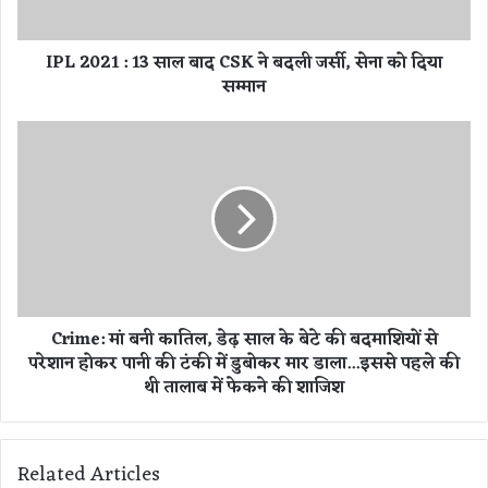
:
1
IPL 2021 : 13 साल बाद CSK ने बदली जर्सी, सेना को दिया
3
सम्मान
सा
ल
बा
C
द
r
C
i
S
m
K
e
ने
:
ब
मां
द
ब
ली
नी
Crime: मां बनी कातिल, डेढ़ साल के बेटे की बदमाशियों से
ज
का
परेशान होकर पानी की टंकी में डुबोकर मार डाला...इससे पहले की
र्सी
ति
,
थी तालाब में फेकने की शाजिश
ल
से
,
ना
डे
को
ढ़
Related Articles
दि
सा