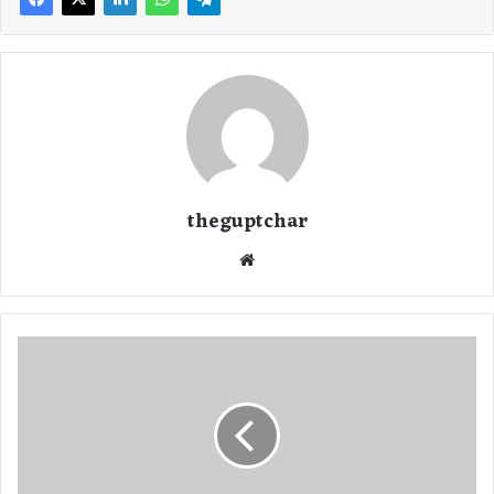
theguptchar
We
bsi
te
I
P
L
2
0
2
1