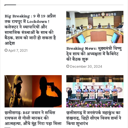
या
ल
स
के
म्मा
बे
Big Breaking : 9 से 19 अप्रैल
न
टे
तक रायपुर में Lockdown !
कलेक्टर ने व्यापारियों और
की
सामाजिक संस्थाओं के साथ की
ब
बैठक, शाम को जारी हो सकता है
द
आदेश
मा
Breaking News: मुख्यमंत्री विष्णु
शि
April 7, 2021
देव साय की अध्यक्षता में कैबिनेट
यों
की बैठक शुरू
से
December 30, 2024
प
रे
शा
न
हो
क
र
पा
छत्तीसगढ़: BSF जवान ने सर्विस
छत्तीसगढ़ में जनसंपर्क महाकुंभ का
नी
रायफल से गोली मारकर की
शंखनाद, डिप्टी सीएम विजय शर्मा ने
आत्महत्या, औंधे मुंह गिरा पड़ा मिला
किया शुभारंभ
की