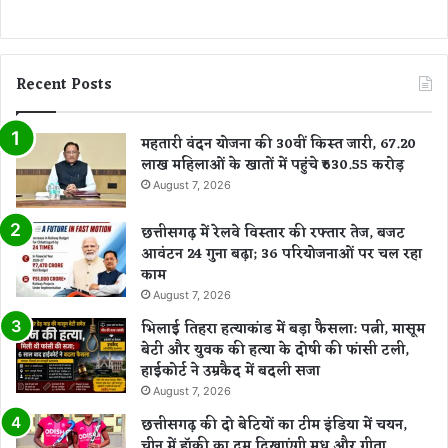
ता
ला
ब
में
Recent Posts
फे
क
महतारी वंदन योजना की 30वीं किस्त जारी, 67.20
ने
लाख महिलाओं के खातों में पहुंचे ₹630.55 करोड़
की
शा
August 7, 2026
जि
श
छत्तीसगढ़ में रेलवे विस्तार की रफ्तार तेज, बजट
आवंटन 24 गुना बढ़ा; 36 परियोजनाओं पर चल रहा
काम
August 7, 2026
भिलाई तिहरा हत्याकांड में बड़ा फैसला: पत्नी, मासूम
बेटी और युवक की हत्या के दोषी की फांसी टली,
हाईकोर्ट ने उम्रकैद में बदली सजा
August 7, 2026
छत्तीसगढ़ की दो बेटियों का टीम इंडिया में चयन,
चीन में हॉकी का दम दिखाएंगी मधु और गीता