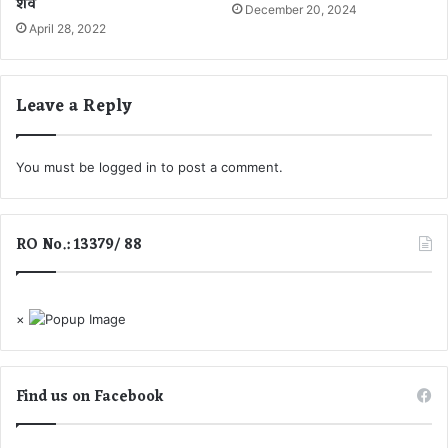
शव
टं
December 20, 2024
की
April 28, 2022
में
डु
बो
Leave a Reply
क
र
मा
You must be
logged in
to post a comment.
र
डा
ला
.
RO No.: 13379/ 88
.
.
इ
स
×
से
प
ह
Find us on Facebook
ले
की
थी