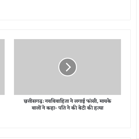
छ
त्ती
स
ग
ढ़
:
न
व
वि
छत्तीसगढ़: नवविवाहिता ने लगाई फांसी, मायके
वा
वालों ने कहा- पति ने की बेटी की हत्या
हि
ता
ने
ल
गा