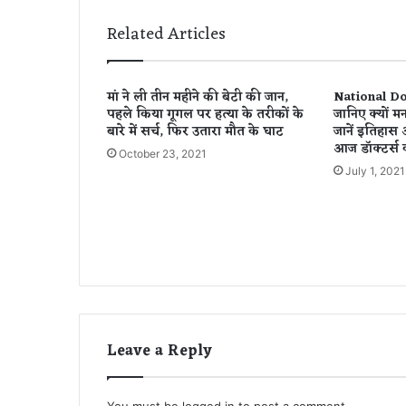
रा
य
Related Articles
पु
र
के
मां ने ली तीन महीने की बेटी की जान,
National Do
इ
पहले किया गूगल पर हत्या के तरीकों के
जानिए क्यों मन
न
बारे में सर्च, फिर उतारा मौत के घाट
जानें इतिहास
1
आज डॉक्टर्स क
October 23, 2021
3
July 1, 2021
कें
द्रों
प
र
आ
ज
2
ब
जे
से
Leave a Reply
टी
का
क
You must be
logged in
to post a comment.