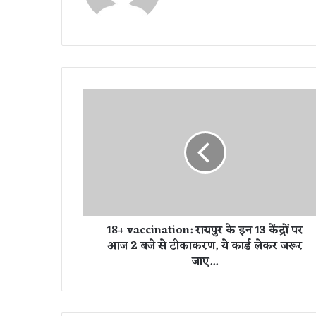
te
1
8
+
v
a
c
c
i
n
18+ vaccination: रायपुर के इन 13 केंद्रों पर
a
आज 2 बजे से टीकाकरण, ये कार्ड लेकर जरूर
t
जाए...
i
o
n
: