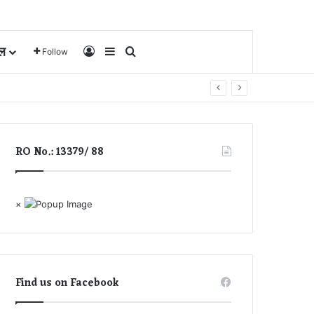
ल
Log In
Sidebar
Search for
Follow
RO No.: 13379/ 88
×
Find us on Facebook