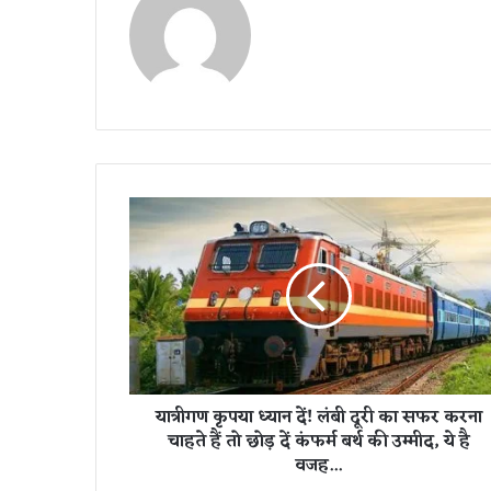
या
त्री
ग
ण
कृ
प
या
ध्या
न
यात्रीगण कृपया ध्यान दें! लंबी दूरी का सफर करना
दें
चाहते हैं तो छोड़ दें कंफर्म बर्थ की उम्मीद, ये है
!
वजह...
लं
बी