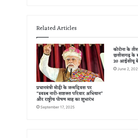
दू
री
का
स
Related Articles
फ
र
क
कोरोना के त
र
छत्तीसगढ़ के सभ
ना
20 आईसीयू ब
चा
June 2, 202
ह
ते
हैं
प्रधानमंत्री मोदी के जन्मदिवस पर
तो
“स्वस्थ नारी-सशक्त परिवार अभियान”
छो
और राष्ट्रीय पोषण माह का शुभारंभ
ड़
September 17, 2025
दें
कं
फ
र्म
ब