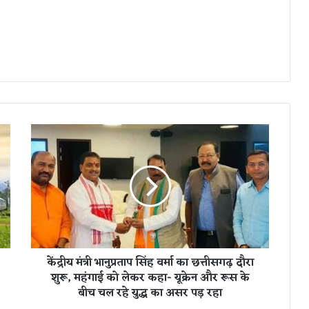
कें
द्री
य
मं
त्री
भा
नु
प्र
ता
केंद्रीय मंत्री भानुप्रताप सिंह वर्मा का छत्तीसगढ़ दौरा
प
शुरू, महंगाई को लेकर कहा- यूक्रेन और रूस के
सिं
बीच चल रहे युद्ध का असर पड़ रहा
ह
व