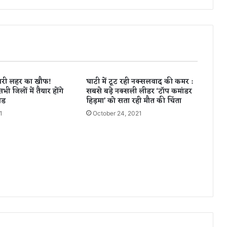
र्मा
का
छ
त्ती
स
ग
ढ़
ीसरी लहर का खौफ!
घाटी में टूट रही नक्सलवाद की कमर :
दौ
ी जिलों में तैयार होंगे
सबसे बड़े नक्सली लीडर ‘टॉप कमांडर
रा
ेड
हिड़मा’ को सता रही मौत की चिंता
शु
1
October 24, 2021
रू
,
म
हं
गा
ई
को
ले
क
र
क