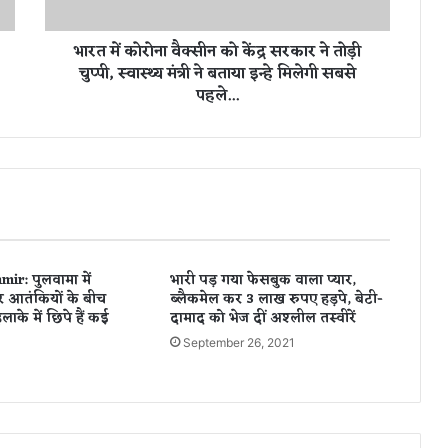
वै
क्सी
भारत में कोरोना वैक्सीन को केंद्र सरकार ने तोड़ी
न
चुप्पी, स्वास्थ्य मंत्री ने बताया इन्हे मिलेगी सबसे
को
पहले...
कें
द्र
स
र
का
र
ने
तो
ड़ी
r: पुलवामा में
भारी पड़ गया फेसबुक वाला प्यार,
चु
और आतंकियों के बीच
ब्लैकमेल कर 3 लाख रुपए हड़पे, बेटी-
प्पी
इलाके में छिपे हैं कई
दामाद को भेज दीं अश्लील तस्वीरें
,
September 26, 2021
स्वा
1
स्थ्य
मं
त्री
ने