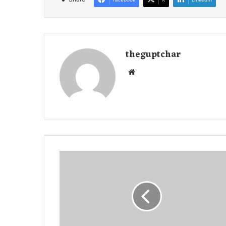
theguptchar
We
bsi
te
मं
दि
र
के
अं
द
र