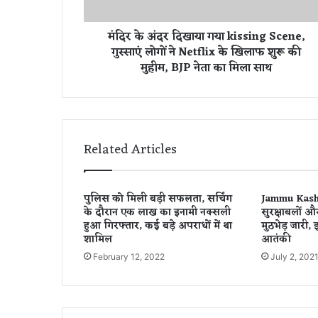
दि
खा
मंदिर के अंदर दिखाया गया kissing Scene,
या
गुस्साएं लोगों ने Netflix के खिलाफ शुरू की
ग
मुहीम, BJP नेता का मिला साथ
या
k
i
s
s
i
Related Articles
n
g
S
पुलिस को मिली बड़ी सफलता, सर्चिंग
Jammu Kashmi
c
के दौरान एक लाख का इनामी नक्सली
सुरक्षाबलों 
e
हुआ गिरफ्तार, कई बड़े अपराधों में था
मुठभेड़ जारी, 
n
शामिल
आतंकी
e
February 12, 2022
July 2, 202
,
गु
स्सा
एं