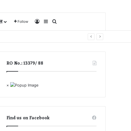
ल
Log In
Sidebar
Search for
Follow
RO No.: 13379/ 88
×
Find us on Facebook