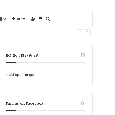
ल
Log In
Sidebar
Search for
Follow
RO No.: 13379/ 88
×
Find us on Facebook