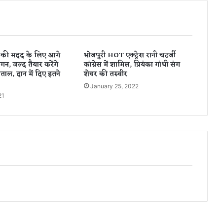
हु
आ
डें
गू
-
ं की मदद के लिए आगे
भोजपुरी HOT एक्ट्रेस रानी चटर्जी
म
, जल्द तैयार करेंगे
कांग्रेस में शामिल, प्रियंका गांधी संग
ले
ताल, दान में दिए इतने
शेयर की तस्वीर
रि
January 25, 2022
या
21
फि
र
को
रो
ना
औ
र
अ
ब
को
ब
रा