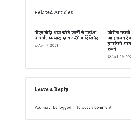
से
गैं
Related Articles
ग
रे
प
पीएम मोदी आज करेंगे छात्रों से ‘परीक्षा
कोरोना मरीजो
,
पे चर्चा’, 14 लाख छात्र करेंगे पार्टिसिपेट
आए अजय देवगन
बॉ
इमरजेंसी अस्प
य
April 7, 2021
रुपये
फ्रें
April 29, 20
ड
ने
दो
दो
स्तों
Leave a Reply
के
सा
थ
मि
You must be
logged in
to post a comment.
ल
क
र