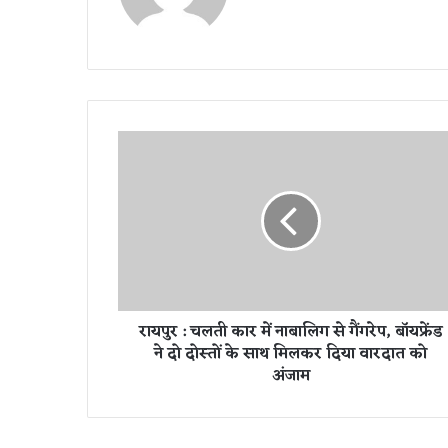
te
रा
य
पु
र
:
च
ल
ती
का
रायपुर : चलती कार में नाबालिग से गैंगरेप, बॉयफ्रेंड
र
ने दो दोस्तों के साथ मिलकर दिया वारदात को
में
अंजाम
ना
बा
लि
ग