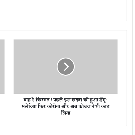
वा
ह
रे
कि
स्म
त
!
प
ह
वाह रे किस्मत ! पहले इस शख्स को हुआ डेंगू-
ले
मलेरिया फिर कोरोना और अब कोबरा ने भी काट
इ
लिया
स
श
ख्स
को