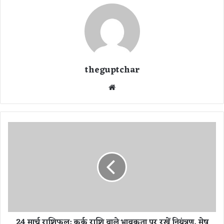
theguptchar
We
bsi
te
2
4
मा
र्च
रा
शि
फ
ल
:
24 मार्च राशिफल: कर्क राशि वाले भावुकता पर रखें नियंत्रण, मेष
क