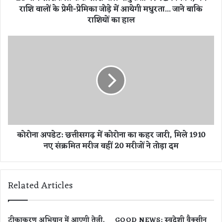
राशि वालों के प्रेमी-प्रेमिका जोड़े में आयेगी मधुरता... जाने बाकि
र्क
राशियों का हाल
रा
शि
वा
को
ले
रो
भा
ना
वु
अ
क
प
ता
डे
प
ट
र
:
र
छ
कोरोना अपडेट: छत्तीसगढ़ में कोरोना का कहर जारी, मिले 1910
खें
त्ती
नि
नए संक्रमित मरीज वहीं 20 मरीजों ने तोड़ा दम
स
यं
ग
त्र
ढ़
ण
में
Related Articles
,
को
मे
रो
ष
ना
रा
का
टीकाकरण अभियान में आएगी तेजी,
GOOD NEWS: स्वदेशी वैक्सीन