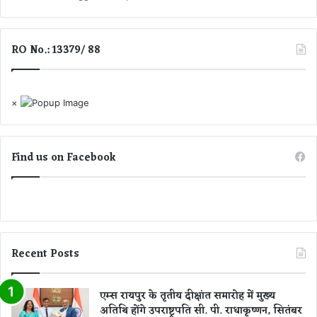
.
व
.
हीं
जा
2
ने
RO No.: 13379/ 88
0
बा
म
कि
री
रा
जों
×
शि
ने
यों
तो
का
ड़ा
हा
द
Find us on Facebook
ल
म
Recent Posts
एम्स रायपुर के तृतीय दीक्षांत समारोह में मुख्य
अतिथि होंगे उपराष्ट्रपति सी. पी. राधाकृष्णन, सितंबर