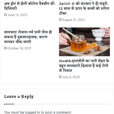
शि
अब ड्रोन से होगी कोरोना वैक्सीन की
ZyCoV-D को सरकार ने दी मंजूरी,
क
वा
डिलिवरी
12 साल से ऊपर के बच्चों को लगेगा
ह
टीका
लों
र
June 13, 2021
के
जा
August 21, 2021
प्रे
री
मी
,
सावधान! रोजाना गर्म पानी पीना हो
-
मि
सकता है नुकसानदायक, कारण
प्रे
ले
जानकर चौंक जाएंगे
मि
1
October 18, 2021
का
9
जो
1
Health:दालचीनी का पानी सेहत के
ड़े
0
बहुत लाभकारी,दिलाता है कई रोगों
में
न
से निजात
आ
ए
July 6, 2022
ये
सं
गी
क्र
म
मि
धु
त
Leave a Reply
र
म
ता
री
.
ज
You must be
logged in
to post a comment.