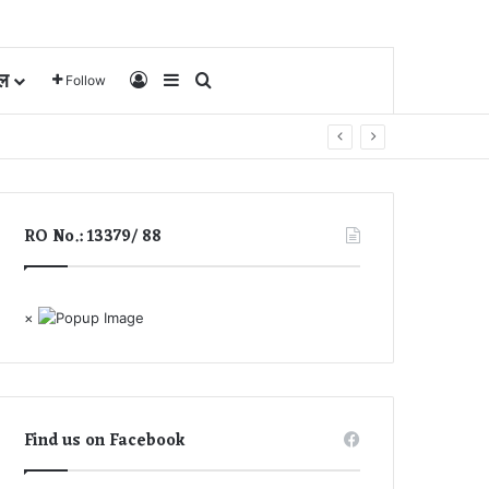
ल
Log In
Sidebar
Search for
Follow
RO No.: 13379/ 88
×
Find us on Facebook