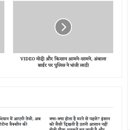
V
I
D
E
O
मो
दी
औ
र
VIDEO मोदी और किसान आमने-सामने, अंबाला
कि
बार्डर पर पुलिस ने भांजी लाठी
सा
न
आ
म
ने
-
सा
म
ने
यान में आएगी तेजी, अब
क्या-क्या होता है मरने से पहले? इंसान
,
कोरोना वैक्सीन की
को जैसी दिखती है उतनी आसान नहीं
अं