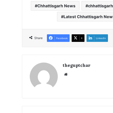
Chhattisgarh News
chhattisgarh
Latest Chhattisgarh New
Share
Facebook
X
LinkedIn
theguptchar
We
bsi
te