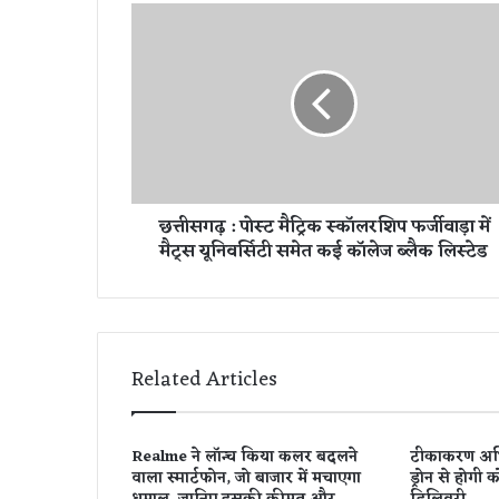
छ
त्ती
स
ग
ढ़
:
पो
स्ट
मै
छत्तीसगढ़ : पोस्ट मैट्रिक स्कॉलरशिप फर्जीवाड़ा में
ट्रि
मैट्स यूनिवर्सिटी समेत कई कॉलेज ब्लैक लिस्टेड
क
स्कॉ
ल
र
शि
प
Related Articles
फ
र्जी
वा
Realme ने लॉन्च किया कलर बदलने
टीकाकरण अभि
ड़ा
वाला स्मार्टफोन, जो बाजार में मचाएगा
ड्रोन से होगी 
में