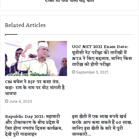
रोका तो पता चली यह बात
हि
ए
ला
क
ने
ही
Related Articles
ता
बा
ने
ई
छो
क
ड़ी
ले
UGC NET 2021 Exam Date:
पा
यूजीसी नेट परीक्षा की तारीखों में
क
NTA ने किए बदलाव, जानिए किस
र्टी
र
तारीख़ को होगी परीक्षा
,
नि
क
क
September 5, 2021
पि
ला
CM बघेल ने BJP पर कसा तंज,
ल
,
कहा- राम के नाम पर वोट मांगती है
सि
पु
भाजपा
ब्ब
लि
June 4, 2023
ल
स
ने
ने
Republic Day 2021: महामारी
इस खेती में एक लाख रुपये खर्च
पा
रो
और टीकाकरण के बीच प्रदेश में
करके आप कमा सकते हैं 60 लाख,
र्टी
का
ऐसा होगा गणतंत्र दिवस कार्यक्रम,
जानिए इस खेती के बारे में पूरी
को
तो
देखें पूरी गाडलाइन
जानकारी…
दी
प