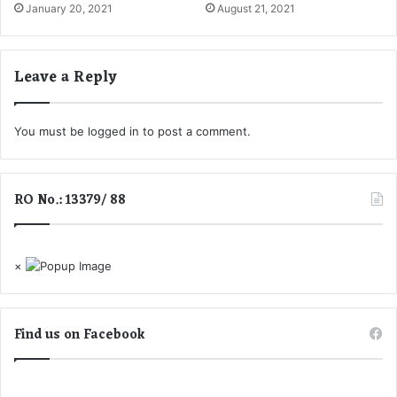
January 20, 2021
August 21, 2021
य
ता
ह
च
न
ली
सी
य
Leave a Reply
ह
ह
त
बा
त
You must be
logged in
to post a comment.
RO No.: 13379/ 88
×
Find us on Facebook