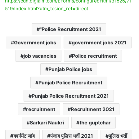
https://cdn.digialm.com/EForms/configuredHtml/31526/71
519/Index.html?utm_tcsion_ref=direct
"Police Recruitment 2021
Government jobs
government jobs 2021
job vacancies
Police recruitment
Punjab Police jobs
Punjab Police Recruitment
Punjab Police Recruitment 2021
recruitment
Recruitment 2021
Sarkari Naukri
the guptchar
गवर्नमेंट जॉब
पंजाब पुलिस भर्ती 2021
पुलिस भर्ती