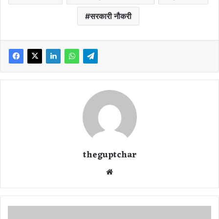
सरकारी नौकरी
theguptchar
We
bsi
te
B