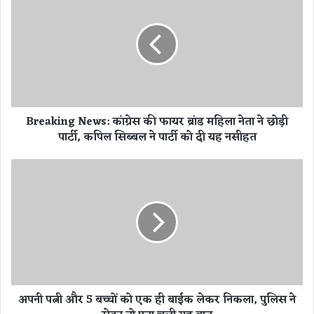
r
e
a
k
i
n
g
N
Breaking News: कांग्रेस की फायर ब्रांड महिला नेता ने छोड़ी
e
पार्टी, कपिल सिब्बल ने पार्टी को दी यह नसीहत
w
s
:
अ
कां
प
ग्रे
नी
स
प
की
त्नी
फा
औ
य
र
र
5
ब्रां
ब
अपनी पत्नी और 5 बच्चों को एक ही बाईक लेकर निकला, पुलिस ने
ड
च्चों
म
को