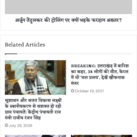
र
क
ब
र
ढा
की
अर्जुन तेंदुलकर की ट्रोलिंग पर क्यों भड़के फरहान अख्तर?
!
ट्रो
लिं
ग
प
Related Articles
र
क्यों
भ
ड़
BREAKING: उत्तराखंड में बारिश
का कहर, 38 लोगों की मौत, केरल
के
में भी ‘जल प्रलय’, देखें खौफनाक
फ
मंजर
र
हा
October 19, 2021
न
सुशासन और सतत विकास लक्ष्यों
अ
के स्थानीयकरण से सशक्त हो रही
ख्त
ग्राम पंचायतें: केंद्रीय पंचायती राज
र
मंत्री राजीव रंजन सिंह
?
July 29, 2026