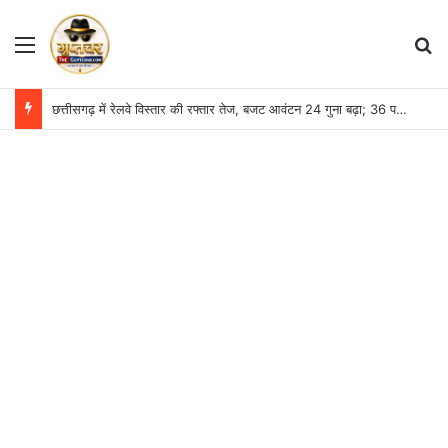
Menu
S
छत्तीसगढ़ में रेलवे विस्तार की रफ्तार तेज, बजट आवंटन 24 गुना बढ़ा; 36 परियोजनाओं पर चल रहा काम