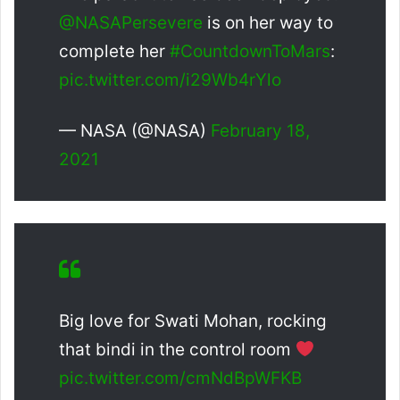
@NASAPersevere
is on her way to
complete her
#CountdownToMars
:
pic.twitter.com/i29Wb4rYlo
— NASA (@NASA)
February 18,
2021
Big love for Swati Mohan, rocking
that bindi in the control room
pic.twitter.com/cmNdBpWFKB