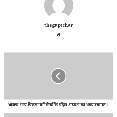
theguptchar
We
bsi
te
भा
ज
पा
अ
न्य
पि
छ
ड़ा
व
भाजपा अन्य पिछड़ा वर्ग मोर्चा के प्रदेश अध्यक्ष का भव्य स्वागत ।
र्ग
मो
र्चा
ब