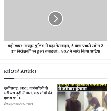
के
ड़ी
प्र
ख
दे
ब
श
र
अ
:
ध्य
रा
क्ष
य
का
पु
बड़ी खबर: रायपुर पुलिस में बड़ा फेरबदल, 5 थाना प्रभारी समेत 2
भ
र
उप निरीक्षकों का हुआ तबादला... SSP ने जारी किया आदेश
व्य
पु
स्वा
लि
ग
स
त
में
Related Articles
।
ब
ड़ा
फे
र
छत्तीसगढ़: SECL कर्मचारियों से
भरी बस नदी में गिरी, कई लोगों की
ब
हालत गंभीर…
द
ल
September 5, 2021
,