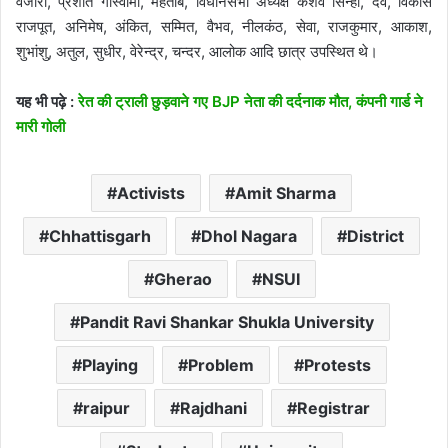
वंजारी, प्रशांत गोस्वामी, महताब, विधानसभा अध्यक्ष केशव सिन्हा, देव, विकास
राजपूत, अनिमेष, अंकित, सम्मित, वैभव, नीलकंठ, सेवा, राजकुमार, आकाश,
शुभांशु, अतुल, सुधीर, वेरेन्द्र, चन्दर, आलोक आदि छात्र उपस्थित थे।
यह भी पढ़े :
रेत की ट्राली छुड़वाने गए BJP नेता की दर्दनाक मौत, कंपनी गार्ड ने
मारी गोली
Activists
Amit Sharma
Chhattisgarh
Dhol Nagara
District
Gherao
NSUI
Pandit Ravi Shankar Shukla University
Playing
Problem
Protests
raipur
Rajdhani
Registrar