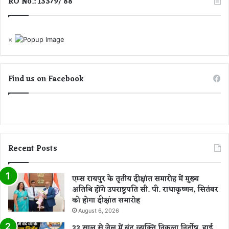
RO No.: 13379/ 88
द
ला
.
.
×
.
S
S
P
Find us on Facebook
ने
जा
री
कि
या
आ
Recent Posts
दे
श
एम्स रायपुर के तृतीय दीक्षांत समारोह में मुख्य
अतिथि होंगे उपराष्ट्रपति सी. पी. राधाकृष्णन, सितंबर
को होगा दीक्षांत समारोह
August 6, 2026
22 साल से जेल में बंद व्यक्ति निकला निर्दोष, हाई