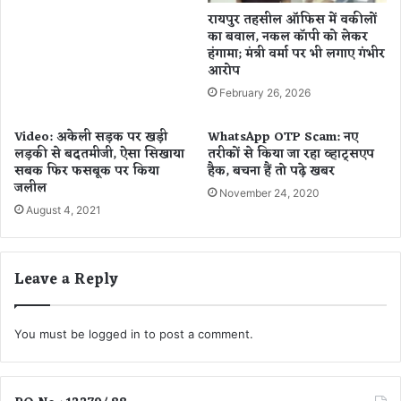
5
रायपुर तहसील ऑफिस में वकीलों
था
का बवाल, नकल कॉपी को लेकर
ना
हंगामा; मंत्री वर्मा पर भी लगाए गंभीर
प्र
आरोप
भा
February 26, 2026
री
स
Video: अकेली सड़क पर खड़ी
WhatsApp OTP Scam: नए
मे
लड़की से बदतमीजी, ऐसा सिखाया
तरीकों से किया जा रहा व्हाट्सएप
त
सबक फिर फसबूक पर किया
हैक, बचना हैं तो पढ़े खबर
2
जलील
November 24, 2020
उ
August 4, 2021
प
नि
री
क्ष
Leave a Reply
कों
का
हु
You must be
logged in
to post a comment.
आ
त
बा