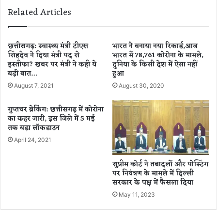
च
ऐ
Related Articles
प
प
र
स
जु
ट्टे
टें
बा
छत्तीसगढ़: स्वास्थ्य मंत्री टीएस
भारत ने बनाया नया रिकार्ड,आज
गे
जी
सिंहदेव ने दिया मंत्री पद से
भारत में 78,761 कोरोना के मामले,
छ
इस्तीफा? खबर पर मंत्री ने कही ये
दुनिया के किसी देश में ऐसा नहीं
मा
बड़ी बात…
हुआ
त्ती
म
स
ले
August 7, 2021
August 30, 2020
ग
में
ढ़
कें
गुप्तचर ब्रेकिंग: छत्तीसगढ़ में कोरोना
के
द्री
का कहर जारी, इस जिले में 5 मई
लो
य
तक बढ़ा लॉकडाउन
क
अ
April 24, 2021
क
न्वे
ला
ष
सुप्रीम कोर्ट ने तबादलों और पोस्टिंग
का
ण
पर नियंत्रण के मामले में दिल्ली
र
ब्यू
सरकार के पक्ष में फैसला दिया
रो
May 11, 2023
की
ब
ड़ी