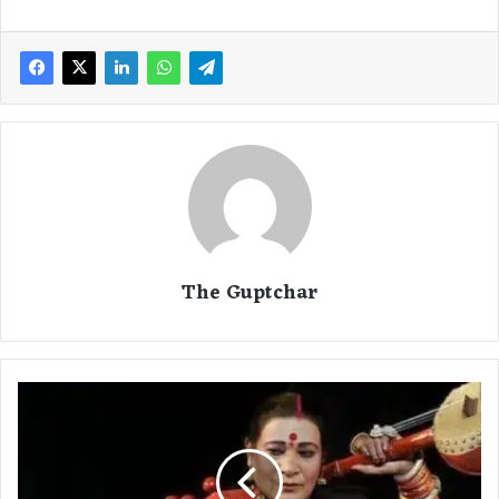
The Guptchar
ती
ज
न
बा
ई