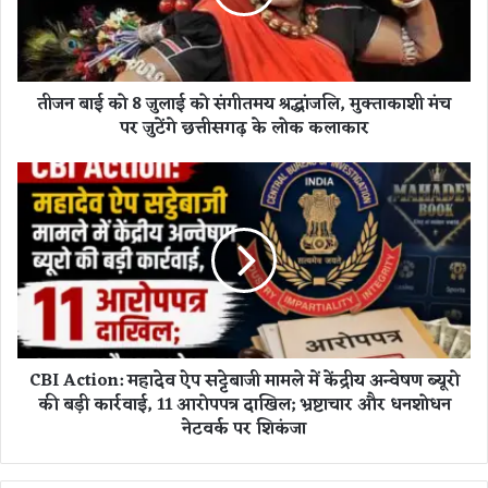
को
8
जु
ला
तीजन बाई को 8 जुलाई को संगीतमय श्रद्धांजलि, मुक्ताकाशी मंच
ई
पर जुटेंगे छत्तीसगढ़ के लोक कलाकार
को
सं
गी
C
त
B
म
I
य
A
श्र
c
द्धां
t
ज
i
लि
o
,
n
CBI Action: महादेव ऐप सट्टेबाजी मामले में केंद्रीय अन्वेषण ब्यूरो
मु
:
की बड़ी कार्रवाई, 11 आरोपपत्र दाखिल; भ्रष्टाचार और धनशोधन
क्ता
म
का
नेटवर्क पर शिकंजा
हा
शी
दे
मं
व