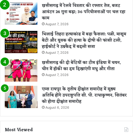
र
छत्तीसगढ़ में रेलवे विस्तार की रफ्तार तेज, बजट
ध
आवंटन 24 गुना बढ़ा; 36 परियोजनाओं पर चल रहा
न
काम
शो
August 7, 2026
ध
भिलाई तिहरा हत्याकांड में बड़ा फैसला: पत्नी, मासूम
न
बेटी और युवक की हत्या के दोषी की फांसी टली,
ने
हाईकोर्ट ने उम्रकैद में बदली सजा
ट
August 7, 2026
व
र्क
छत्तीसगढ़ की दो बेटियों का टीम इंडिया में चयन,
प
चीन में हॉकी का दम दिखाएंगी मधु और गीता
र
August 7, 2026
शि
कं
एम्स रायपुर के तृतीय दीक्षांत समारोह में मुख्य
जा
अतिथि होंगे उपराष्ट्रपति सी. पी. राधाकृष्णन, सितंबर
को होगा दीक्षांत समारोह
August 6, 2026
Most Viewed