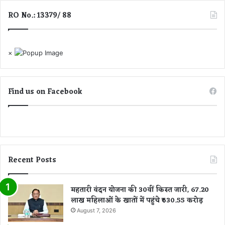
का
RO No.: 13379/ 88
र्र
वा
ई
,
×
1
1
आ
Find us on Facebook
रो
प
प
त्र
दा
खि
ल
Recent Posts
;
भ्र
महतारी वंदन योजना की 30वीं किस्त जारी, 67.20
ष्टा
लाख महिलाओं के खातों में पहुंचे ₹630.55 करोड़
चा
र
August 7, 2026
औ