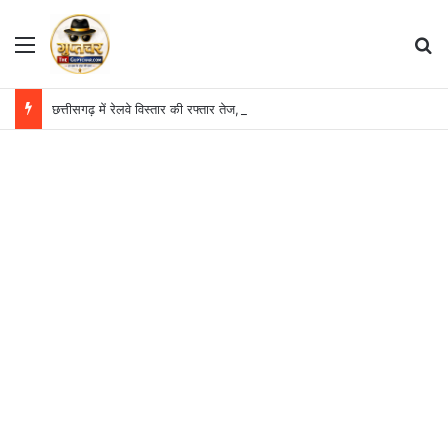
Menu
S
छत्तीसगढ़ में रेलवे विस्तार की रफ्तार तेज, बजट आवंटन 24 गुना बढ़ा; 36 परियोजनाओं पर चल रहा काम