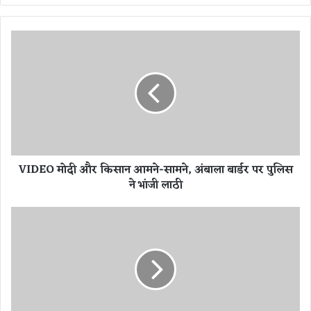
te
V
I
D
E
O
मो
दी
औ
र
VIDEO मोदी और किसान आमने-सामने, अंबाला बार्डर पर पुलिस
कि
ने भांजी लाठी
सा
न
आ
भा
म
र
ने
त
-
मे
सा
ए
म
शि
ने
या