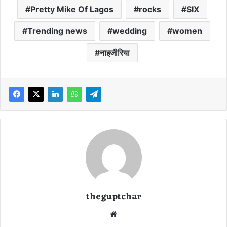
Pretty Mike Of Lagos
rocks
SIX
Trending news
wedding
women
नाइजीरिया
theguptchar
We
bsi