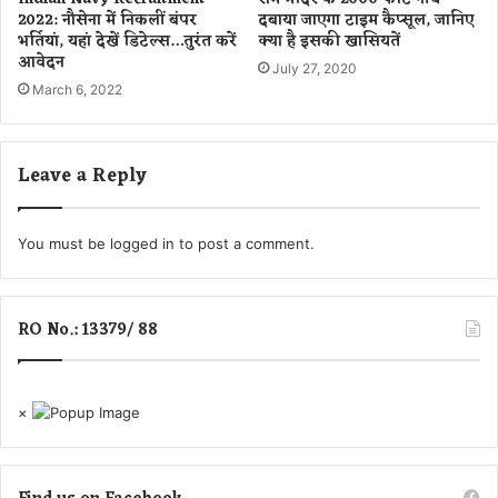
न
2022: नौसेना में निकलीं बंपर
दबाया जाएगा टाइम कैप्सूल, जानिए
ल
भर्तियां, यहां देखें डिटेल्स…तुरंत करें
क्या है इसकी खासियतें
की
आवेदन
July 27, 2020
रि
March 6, 2022
पो
र्ट
में
खु
Leave a Reply
ला
सा
You must be
logged in
to post a comment.
RO No.: 13379/ 88
×