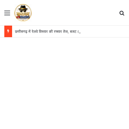
Menu
S
छत्तीसगढ़ में रेलवे विस्तार की रफ्तार तेज, बजट आवंटन 24 गुना बढ़ा; 36 परियोजनाओं पर चल रहा काम