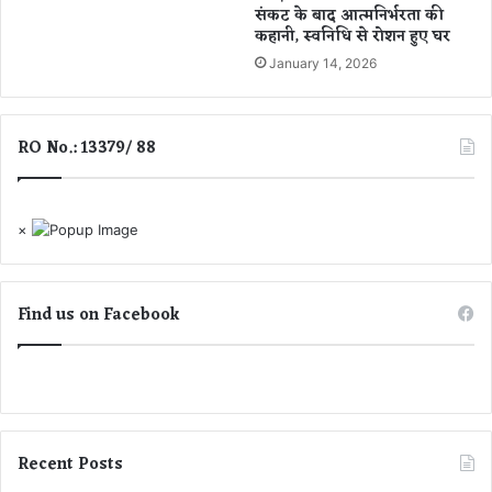
र्गे
धि
संकट के बाद आत्मनिर्भरता की
म
कहानी, स्वनिधि से रोशन हुए घर
से
”
रो
January 14, 2026
में
श
हु
न
ए
हु
RO No.: 13379/ 88
शा
ए
मि
घ
ल
र
×
Find us on Facebook
Recent Posts