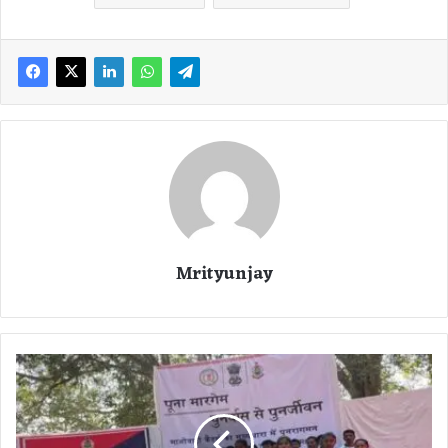
Mrityunjay
सु
क
मा
ब्रे
किं