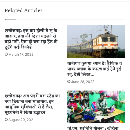
स
रो
Related Articles
क्रि
ना
य
सं
2
क
9
ट
छत्तीसगढ़: इस बार होली में लू के
मा
आसार, हवा की दिशा बदलने से
के
ओ
बढ़ी गर्मी, ऐसा ही बना रहा ट्रेंड तो
बा
टूटेंगे कई रिकॉर्ड
वा
द
दी
आ
March 17, 2022
मु
त्म
यात्रीगण कृपया ध्यान दें! ट्रैफिक व
ख्य
नि
पावर ब्लॉक के कारण कई ट्रेनें हुई
धा
र्भ
रद्द, देखें लिस्ट…
रा
र
June 28, 2022
में
ता
लौ
की
छत्तीसगढ़: अब पंडरी बस स्टैंड का
टे
क
नया ठिकाना बना भाठागांव, इन
,
हा
आधुनिक सुविधाओं से है लैस,
“
नी
मुख्यमंत्री ने किया उद्घाटन
पू
,
August 20, 2021
ना
स्व
मा
नि
पी.एम. स्वनिधि योजना : कोरोना