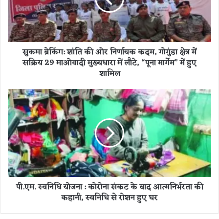
ग
:
शां
ति
सुकमा ब्रेकिंग: शांति की ओर निर्णायक कदम, गोगुंडा क्षेत्र में
की
सक्रिय 29 माओवादी मुख्यधारा में लौटे, “पूना मार्गेम” में हुए
ओ
शामिल
र
नि
र्णा
पी
य
.
क
ए
क
म
द
.
म
स्व
,
नि
गो
धि
गुं
यो
पी.एम. स्वनिधि योजना : कोरोना संकट के बाद आत्मनिर्भरता की
डा
ज
क्षे
कहानी, स्वनिधि से रोशन हुए घर
ना
त्र
:
में
को