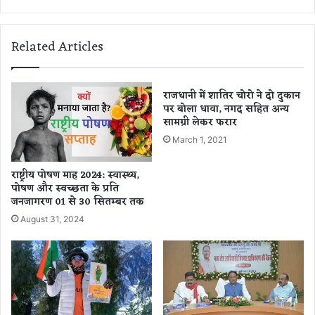
स
टे
दि
भा
न
ई
Related Articles
ल
की
गे
ज
गा
ग
सा
ह
राजधानी में शातिर चोरो ने दो दुकान
ल
पर बोला धावा, नगद सहित अन्य
ओ
सामग्री लेकर फरार
का
प
प
न
March 1, 2021
ह
स्कू
ला
ल
राष्ट्रीय पोषण माह 2024: स्वास्थ्य,
सू
की
पोषण और स्वच्छता के प्रति
र्य
प
जनजागरण 01 से 30 सितम्बर तक
ग्र
री
August 31, 2024
ह
क्षा
ण
दे
,
ने
जा
प
नें
हुं
क्या
चा
भा
यु