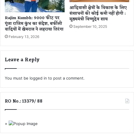
र
व
आदिवासी क्षेत्रों के विकास के लिए
त
क
संसाधनों की कोई कमी नहीं होगी :
Rajim Kumbh: 9000 फीट पर
में
मुख्यमंत्री विष्णुदेव साय
,
गूंजा राजिम कुंभ का संदेश, बर्फीली
आ
मा
September 10, 2025
वादियों में खेमराज ने लहराया तिरंगा
ए
स्क
गा
February 13, 2026
ल
न
गा
ज
क
र
र
Leave a Reply
?
ग
या
था
You must be
logged in
to post a comment.
सें
ट
र
RO No.: 13379/ 88
,
ऐ
से
खु
×
ली
पो