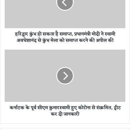
कुं
भ
हो
स
क
हरिद्वार कुंभ हो सकता है समाप्त, प्रधानमंत्री मोदी ने स्वामी
ता
अवधेशानंद से कुंभ मेला को समाप्त करने की अपील की
है
स
मा
क
प्त
र्ना
,
ट
प्र
क
धा
के
न
पू
मं
र्व
त्री
सी
मो
ए
कर्नाटक के पूर्व सीएम कुमारस्वामी हुए कोरोना से संक्रमित, ट्वीट
दी
म
कर दी जानकारी
ने
कु
स्वा
मा
मी
र