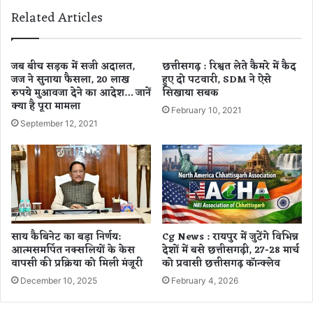
अ
स्वा
Related Articles
व
मी
धे
हु
शा
ए
नं
को
जब बीच सड़क में सजी अदालत,
छत्तीसगढ़ : रिश्वत लेते कैमरे में कैद
द
जज ने सुनाया फैसला, 20 लाख
हुए दो पटवारी, SDM ने ऐसे
रो
रुपये मुआवजा देने का आदेश… जानें
सिखाया सबक
से
ना
क्या है पूरा मामला
कुं
से
February 10, 2021
भ
सं
September 12, 2021
मे
क्र
ला
मि
को
त
स
,
मा
ट्वी
प्त
ट
क
क
साय कैबिनेट का बड़ा निर्णय:
Cg News : रायपुर में जुटेंगे विभिन्न
र
र
आत्मसमर्पित नक्सलियों के केस
देशों में बसे छत्तीसगढ़ी, 27-28 मार्च
ने
दी
वापसी की प्रक्रिया को मिली मंजूरी
को प्रवासी छत्तीसगढ़ कॉन्क्लेव
की
जा
December 10, 2025
February 4, 2026
अ
न
पी
का
ल
री