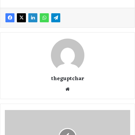
theguptchar
We
bsi
te
ह
रि
द्वा
र