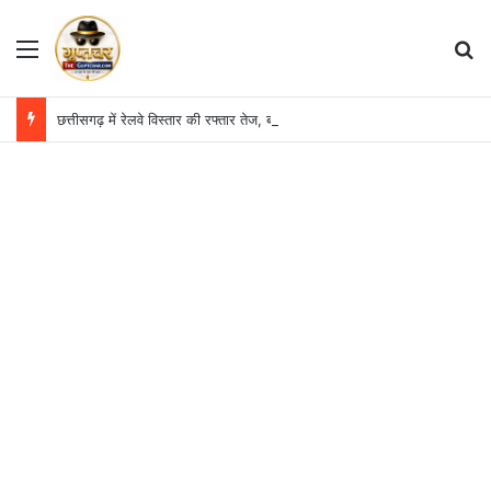
Menu
S
छत्तीसगढ़ में रेलवे विस्तार की रफ्तार तेज, बजट आवंटन 24 गुना बढ़ा; 36 परियोजनाओं पर चल रहा काम