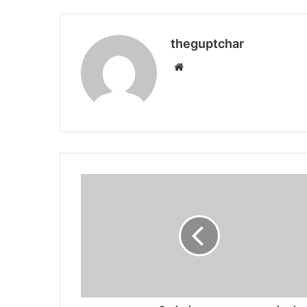
theguptchar
We
bsi
te
C
B
I
का
1
0
3
कि
लो