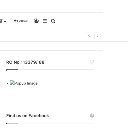
ल
Log In
Sidebar
Search for
Follow
RO No.: 13379/ 88
×
Find us on Facebook