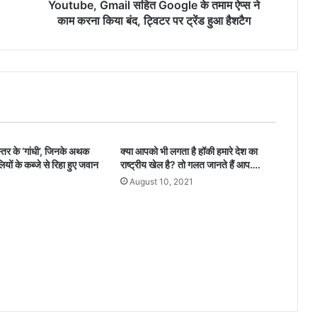
m
Youtube, Gmail सहित Google के तमाम ऐप्स ने
a
काम करना किया बंद, ट्विटर पर ट्रेंड हुआ हैशटैग
i
l
स
हि
त
G
o
o
स्तर के ‘गांधी’, जिनके अथक
क्या आपको भी लगता है हॉकी हमारे देश का
g
ियों के कब्जे से रिहा हुए जवान
राष्ट्रीय खेल है? तो गलत जानते हैं आप….
l
e
August 10, 2021
1
के
त
मा
म
ऐ
प्स
ने
का
म