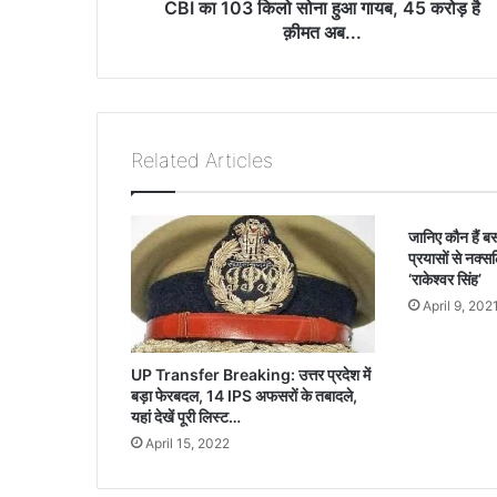
सो
CBI का 103 किलो सोना हुआ गायब, 45 करोड़ है
ना
क़ीमत अब...
हु
आ
गा
य
ब
Related Articles
,
4
5
जानिए कौन हैं ब
क
प्रयासों से नक्सल
रो
‘राकेश्वर सिंह’
ड़
April 9, 202
है
क़ी
म
UP Transfer Breaking: उत्तर प्रदेश में
त
बड़ा फेरबदल, 14 IPS अफसरों के तबादले,
अ
यहां देखें पूरी लिस्ट…
ब
April 15, 2022
.
.
.