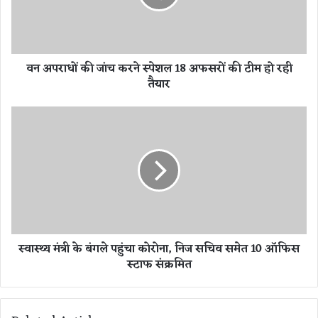
धों
की
जां
च
वन अपराधों की जांच करने स्पेशल 18 अफसरों की टीम हो रही
क
तैयार
र
ने
स्पे
स्वा
श
स्थ्य
ल
मं
1
त्री
8
के
अ
बं
फ
ग
स
ले
रों
प
स्वास्थ्य मंत्री के बंगले पहुंचा कोरोना, निज सचिव समेत 10 ऑफिस
की
हुं
स्टाफ संक्रमित
टी
चा
म
को
हो
रो
र
ना