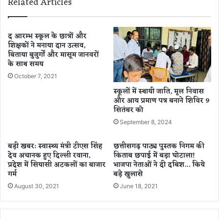
Related Articles
ही
,
तै
नि
या
ज
र
स
द आरम्भ स्कूल के छात्रों और
शिक्षकों ने मनाया दान उत्सव,
चि
बिताया बुजुर्गों और मासूम जानवरों
व
के साथ समय
स
मे
October 7, 2021
त
स्कूलों में स्थायी जाति, मूल निवास
1
और आय प्रमाण पत्र बनाने शिविर 9
0
सितंबर को
ऑ
September 8, 2024
फि
स
बड़ी खबर: स्वास्थ्य मंत्री टीएस सिंह
छत्तीसगढ़ पाठ्य पुस्तक निगम की
स्टा
देव अचानक हुए दिल्ली रवाना,
किताब छपाई में बड़ा घोटाला!
फ
प्रदेश में सियासी अटकलों का बाजार
भाजपा नेताओं ने दी दबिश… किये
सं
गर्म
बड़े खुलासे
क्र
August 30, 2021
June 18, 2021
मि
त