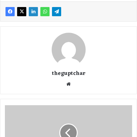
theguptchar
We
bsi
te
व
न
अ
प
रा