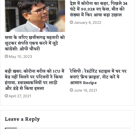
ने
र
देश में कोरोना का कहर, पिछले 24
ल
घंटे में 90,928 नए केस, मौत की
?
संख्या में फिर आया बड़ा उछाल
गा
इ
ए
स
January 6, 2022
जा
सा
ये
ल
सत्ता के जरिए छत्तीसगढ़ महतारी को
गे
1
लूटकर संपति एकत्र करने में जुटे
कैं
2
कांग्रेसी: ओपी चौधरी
प
ला
May 10, 2023
,
ख
वि
क
बड़ी खबर: कोरोना मरीज को ICU में
रेसिपी : रेस्टोरेंट स्टाइल में घर पर
शे
रो
बेड नहीं मिलने पर परिजनों ने किया
बनाएं ‘फ्रेंच फ्राइज़’, नोट करें ये
ष
ड़
हंगामा, स्वास्थ्यकर्मियों पर लाठी
आसान Recipe
ज्ञ
का
और डंडे से किया हमला
क
June 16, 2021
ले
April 27, 2021
रें
ने
गे
वा
ग
ली
ल
है
Leave a Reply
त
क
ल
र्ज
त