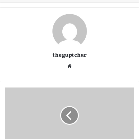
theguptchar
We
bsi
te
C
h
h
a
t
t
i
s