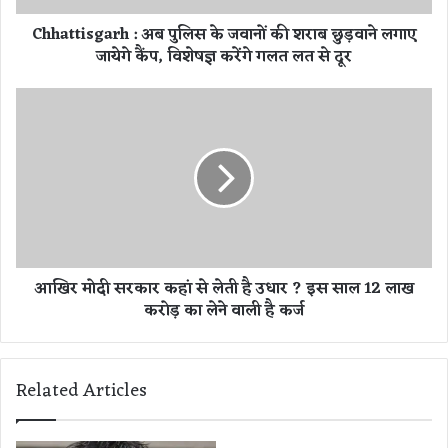
g
Chhattisgarh : अब पुलिस के जवानों की शराब छुड़वाने लगाए
a
जायेगे कैंप, विशेषज्ञ करेंगे गलत लत से दूर
r
h
:
आ
अ
खि
ब
र
पु
मो
लि
दी
स
स
के
र
ज
का
वा
र
आखिर मोदी सरकार कहां से लेती है उधार ? इस साल 12 लाख
नों
क
करोड़ का लेने वाली है कर्ज
की
हां
श
से
रा
ले
ब
ती
Related Articles
छु
है
ड़
उ
वा
धा