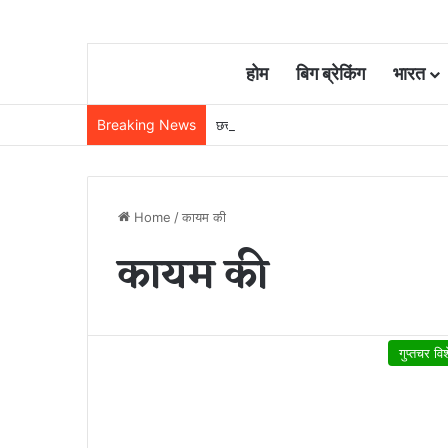
होम
बिग ब्रेकिंग
भारत
Breaking News
छत्तीसगढ़ में रेलवे विस्तार की रफ्तार तेज, बजट
Home
/
कायम की
कायम की
गुप्तचर वि