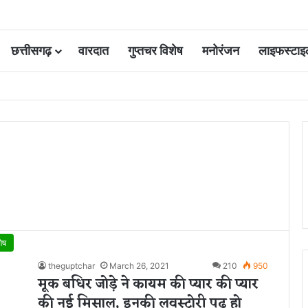
छत्तीसगढ़
वारदात
गुप्तचर विशेष
मनोरंजन
लाइफस्टाइ
 आवंटन 24 गुना बढ़ा; 36 परियोजनाओं पर चल रहा काम
शेष
theguptchar
March 26, 2021
210
950
मूक बधिर जोड़े ने कायम की प्यार की प्यार
की नई मिसाल, इनकी लवस्टोरी पढ़ हो