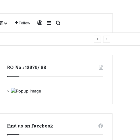
ल
Log In
Sidebar
Search for
Follow
RO No.: 13379/ 88
×
Find us on Facebook