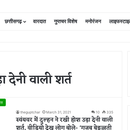
छत्तीसगढ़
वारदात
गुप्तचर विशेष
मनोरंजन
लाइफस्टाइ
ोड़ रुपये होंगे खर्च
ा देनी वाली शर्त
रत
theguptchar
March 31, 2021
10
335
स्वंयवर में दुल्हन ने रखी होश उड़ा देनी वाली
शर्त, वीडियो देख लोग बोले- ‘गजब बेइज्जती