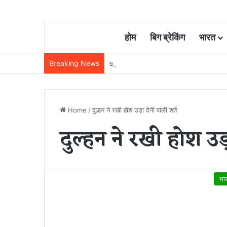
होम
बिग ब्रेकिंग
भारत
Breaking News
छत्तीसगढ़ में AI मिशन को मंजूरी, 5 वर्षों में 500 कर
Home
/
दुल्हन ने रखी होश उड़ा देनी वाली शर्त
दुल्हन ने रखी होश उड़
भा