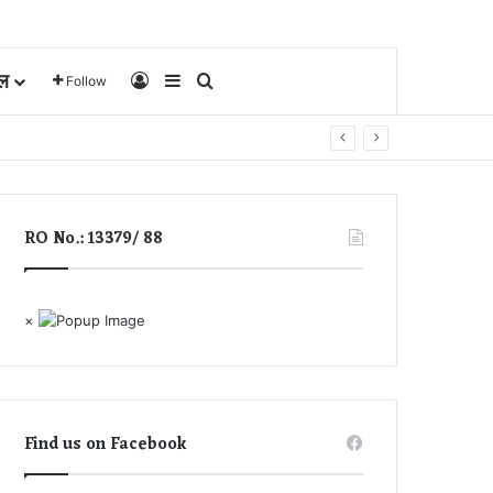
ल
Log In
Sidebar
Search for
Follow
RO No.: 13379/ 88
×
Find us on Facebook