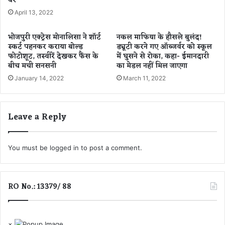
बैर
इ
April 13, 2022
वे
ट
भोजपुरी एक्ट्रेस मोनालिसा ने शॉर्ट
नकल माफिया के हौसले बुलंद!
पा
स्कर्ट पहनकर कराया बोल्ड
ड्यूटी करने गए ऑब्जर्वर को स्कूल
र्ट
फोटोशूट, तस्वीरें देखकर फैंस के
में घुसने से रोका, कहा- ईमानदारी
,
बीच मची सनसनी
का मेडल नहीं मिल जाएगा
प
January 14, 2022
March 11, 2022
रि
ज
नों
ने
Leave a Reply
ल
ड़
की
You must be
logged in
to post a comment.
के
द
र
RO No.: 13379/ 88
वा
जे
प
र
×