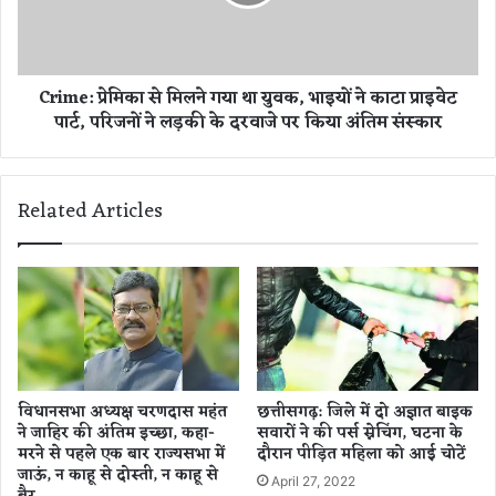
द्रा
:
के
प्रे
ऑ
मि
फि
का
Crime: प्रेमिका से मिलने गया था युवक, भाइयों ने काटा प्राइवेट
स
से
पार्ट, परिजनों ने लड़की के दरवाजे पर किया अंतिम संस्कार
प
मि
र
ल
मा
ने
री
ग
Related Articles
रे
या
ड
था
,
यु
सी
व
क्रे
क
ट
,
लॉ
भा
क
इ
र
यों
विधानसभा अध्यक्ष चरणदास महंत
छत्तीसगढ़: जिले में दो अज्ञात बाइक
में
ने
ने जाहिर की अंतिम इच्छा, कहा-
सवारों ने की पर्स स्नेचिंग, घटना के
क्या
का
मरने से पहले एक बार राज्यसभा में
दौरान पीड़ित महिला को आई चोटें
मि
टा
जाऊं, न काहू से दोस्ती, न काहू से
April 27, 2022
ला
प्रा