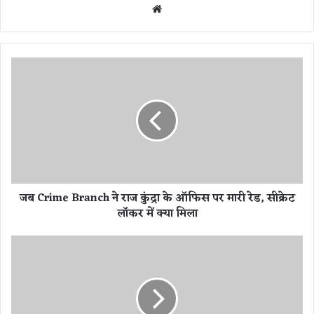
We
bsi
te
ज
ब
C
r
i
m
e
B
r
जब Crime Branch ने राज कुंद्रा के ऑफिस पर मारी रेड, सीक्रेट
a
लॉकर में क्या मिला
n
c
h
C
ने
r
रा
i
ज
m
कुं
e