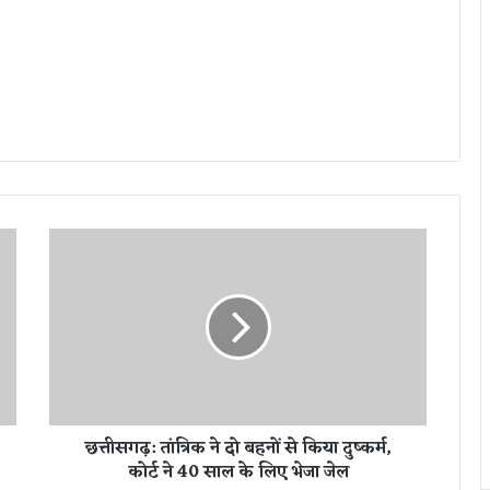
छ
त्ती
स
ग
ढ़
:
तां
त्रि
क
छत्तीसगढ़: तांत्रिक ने दो बहनों से किया दुष्कर्म,
ने
कोर्ट ने 40 साल के लिए भेजा जेल
दो