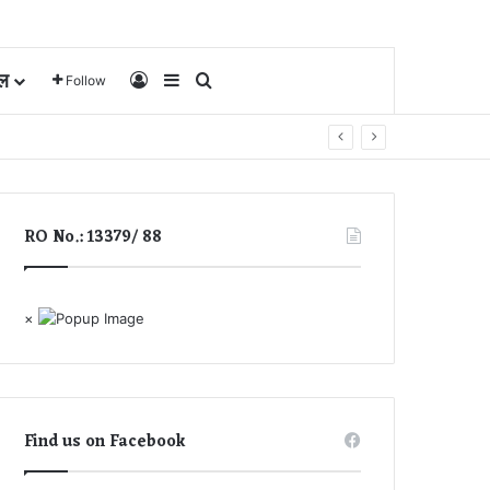
ल
Log In
Sidebar
Search for
Follow
RO No.: 13379/ 88
×
Find us on Facebook