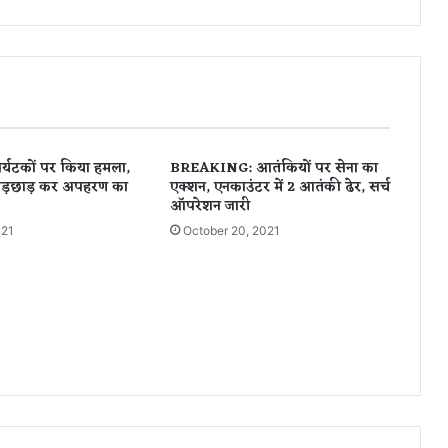
ब
ह
नों
से
कि
या
दु
ष्क
पर्यटकों पर किया हमला,
BREAKING: आतंकियों पर सेना का
र्म
 छेड़छाड़ कर अपहरण का
एक्शन, एनकाउंटर में 2 आतंकी ढेर, सर्च
,
ऑपरेशन जारी
को
021
October 20, 2021
र्ट
ने
4
0
सा
ल
के
लि
ए
भे
जा