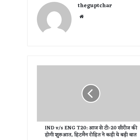
theguptchar
We
bsi
te
I
N
D
v
/
s
E
N
G
IND v/s ENG T20: आज से टी-20 सीरीज की
T
होगी शुरुआत, हिटमैन रोहित ने कही ये बड़ी बात
2