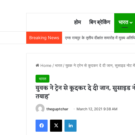
होम
बिग ब्रेकिंग
भारत
Breaking News
22 साल से जेल में बंद व्यक्ति निकला निर्दोष, हाई
Home
/
भारत
/
युवक ने ट्रेन से कूदकर दे दी जान, सुसाइड नोट
भारत
युवक ने ट्रेन से कूदकर दे दी जान, सुसा
तबाह’
theguptchar
March 12, 2021 9:38 AM
Facebook
X
LinkedIn