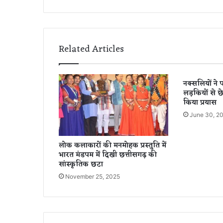
0
:
आ
ज
से
Related Articles
टी
-
2
नक्सलियों ने 
0
लड़कियों से
सी
किया प्रयास
री
June 30, 2
ज
की
हो
लोक कलाकारों की मनमोहक प्रस्तुति में
गी
भारत मंडपम में दिखी छत्तीसगढ़ की
शु
सांस्कृतिक छटा
रु
November 25, 2025
आ
त
,
हि
ट