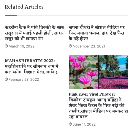
जा
म
Related Articles
न
हि
लें
ला
ये
की
आ
आ
कटरीना कैफ ने पति विक्की के साथ
सपना चौधरी ने सोशल मीडिया पर
व
प
ससुराल में मनाई पहली होली, सास-
फिर मचाया धमाल, डांस देख फैंस
श्य
ससुर को भी लगाया रंग
के उड़े होश!
त्ति
क
ज
March 19, 2022
November 23, 2021
मा
न
प
क
MAHASHIVRATRI 2022:
दं
वी
महाशिवरात्रि पर सोमनाथ धाम में
ड
डि
कल लगेगा विशाल मेला, जानिए…
यो
February 28, 2022
वा
य
Pink river viral Photos:
र
बिजनेस टायकून आनंद महिंद्रा ने
ल
शेयर किया केरल के पिंक नदी की
क
तस्वीर,सोशल मीडिया पर जमकर हो
र
रहा वायरल
ने
June 11, 2022
वा
ला