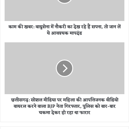
र
:
वा
यु
काम की खबर: वायुसेना में नौकरी का देख रहे हैं सपना, तो जान लें
से
ये आवश्यक मापदंड
ना
में
नौ
छ
क
त्ती
री
स
का
ग
दे
ढ़
ख
:
र
सो
हे
श
हैं
ल
छत्तीसगढ़: सोशल मीडिया पर महिला की आपत्तिजनक वीडियो
स
मी
वायरल करने वाला BJP नेता गिरफ्तार, पुलिस को बार-बार
प
डि
ना
चकमा देकर हो रहा था फारार
या
,
प
तो
र