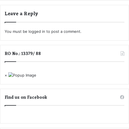
B
J
Leave a Reply
P
ने
ता
You must be
logged in
to post a comment.
गि
र
फ्ता
RO No.: 13379/ 88
र
,
पु
लि
×
स
को
बा
र
Find us on Facebook
-
बा
र
च
क