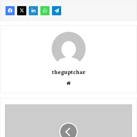
theguptchar
We
bsi
te
का
म
की
ख
ब