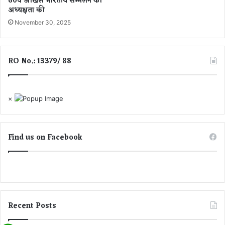
60वें अखिल भारतीय सम्मेलन की
n
अध्यक्षता की
M
November 30, 2025
u
s
k
ने
RO No.: 13379/ 88
ब
ता
या
कु
×
छ
ऐ
सा
Find us on Facebook
हो
गा
न
या
रं
ग
Recent Posts
-
रू
प