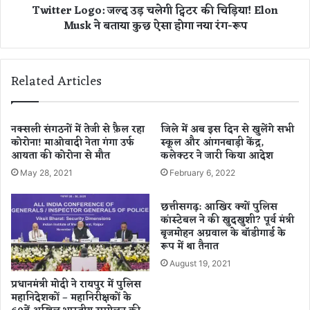
Twitter Logo: जल्द उड़ चलेगी ट्विटर की चिड़िया! Elon
क
g
Musk ने बताया कुछ ऐसा होगा नया रंग-रूप
ने
o
दि
:
या
ज
पा
ल्द
Related Articles
र्टी
उ
से
ड़
इ
च
स्ती
ले
नक्सली संगठनों में तेजी से फ़ैल रहा
जिले में अब इस दिन से खुलेंगे सभी
फा
कोरोना! माओवादी नेता गंगा उर्फ
स्कूल और आंगनबाड़ी केंद्र,
गी
आयता की कोरोना से मौत
कलेक्टर ने जारी किया आदेश
ट्वि
ट
May 28, 2021
February 6, 2022
र
की
छत्तीसगढ़: आखिर क्यों पुलिस
चि
कांस्टेबल ने की खुदखुशी? पूर्व मंत्री
ड़ि
बृजमोहन अग्रवाल के बॉडीगार्ड के
या
रूप में था तैनात
!
August 19, 2021
E
प्रधानमंत्री मोदी ने रायपुर में पुलिस
l
महानिदेशकों – महानिरीक्षकों के
o