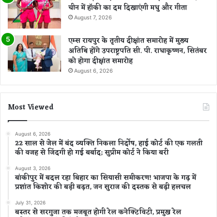
औ
चीन में हॉकी का दम दिखाएंगी मधु और गीता
र
August 7, 2026
प
रि
एम्स रायपुर के तृतीय दीक्षांत समारोह में मुख्य
श्र
अतिथि होंगे उपराष्ट्रपति सी. पी. राधाकृष्णन, सितंबर
म
को होगा दीक्षांत समारोह
से
August 6, 2026
जु
ट
जा
एं
Most Viewed
August 6, 2026
22 साल से जेल में बंद व्यक्ति निकला निर्दोष, हाई कोर्ट की एक गलती
की वजह से जिंदगी हो गई बर्बाद; सुप्रीम कोर्ट ने किया बरी
August 3, 2026
बांकीपुर में बदल रहा बिहार का सियासी समीकरण! भाजपा के गढ़ में
प्रशांत किशोर की बड़ी बढ़त, जन सुराज की दस्तक से बढ़ी हलचल
July 31, 2026
बस्तर से सरगुजा तक मजबूत होगी रेल कनेक्टिविटी, प्रमुख रेल