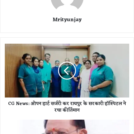
Mrityunjay
C
G
N
e
w
s
:
ओ
प
CG News: ओपन हार्ट सर्जरी कर रायपुर के सरकारी हॉस्पिटल ने
न
रचा कीर्तिमान
हा
र्ट
स
C
र्ज
G