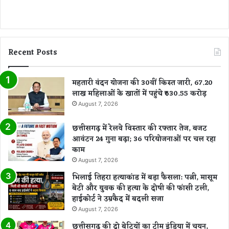
प
ने
दे
खें
औ
Recent Posts
र
उ
महतारी वंदन योजना की 30वीं किस्त जारी, 67.20
न्हें
लाख महिलाओं के खातों में पहुंचे ₹630.55 करोड़
सा
का
August 7, 2026
र
क
छत्तीसगढ़ में रेलवे विस्तार की रफ्तार तेज, बजट
र
आवंटन 24 गुना बढ़ा; 36 परियोजनाओं पर चल रहा
ने
काम
के
August 7, 2026
लि
भिलाई तिहरा हत्याकांड में बड़ा फैसला: पत्नी, मासूम
ए
बेटी और युवक की हत्या के दोषी की फांसी टली,
पू
हाईकोर्ट ने उम्रकैद में बदली सजा
री
August 7, 2026
नि
ष्ठा
छत्तीसगढ़ की दो बेटियों का टीम इंडिया में चयन,