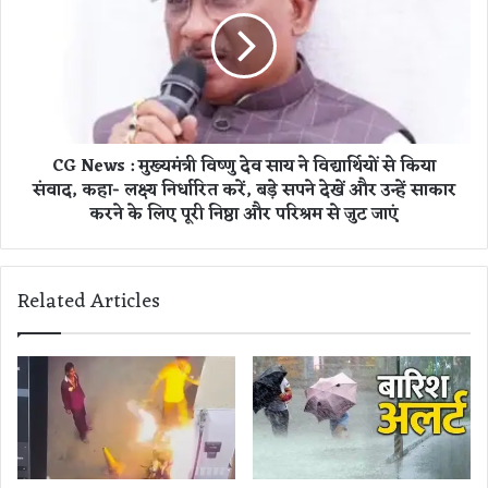
री
N
क
e
र
w
रा
s
य
:
पु
मु
र
ख्य
CG News : मुख्यमंत्री विष्णु देव साय ने विद्यार्थियों से किया
के
मं
संवाद, कहा- लक्ष्य निर्धारित करें, बड़े सपने देखें और उन्हें साकार
स
त्री
र
करने के लिए पूरी निष्ठा और परिश्रम से जुट जाएं
वि
का
ष्णु
री
दे
हॉ
व
Related Articles
स्पि
सा
ट
य
ल
ने
ने
वि
र
द्या
चा
र्थि
की
यों
र्ति
से
मा
कि