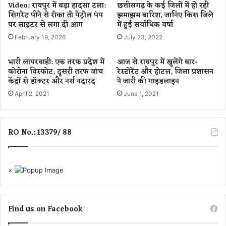
Video: रायपुर में बड़ा हादसा टला:
छत्तीसगढ़ के कई जिलों में हो रही
न
या
सिगरेट पीने से रोका तो पेट्रोल पंप
झमाझम बारिश, जानिए किस जिले
सं
पर लाइटर से लगा दी आग
में हुई सर्वाधिक वर्षा
वा
February 19, 2026
July 23, 2022
द
,
भारी लापरवाही: एक तरफ प्रदेश में
आज से रायपुर में खुलेंगे बार-
कोरोना विस्फोट, दूसरी तरफ जांच
रेस्टोरेंट और होटल, जिला प्रशासन
क
केंद्रों से डॉक्टर और नर्स नदारद
ने जारी की गाइडलाइन
हा
April 2, 2021
June 1, 2021
-
ल
क्ष्य
नि
RO No.: 13379/ 88
र्धा
रि
त
क
×
रें
,
ब
Find us on Facebook
ड़े
स