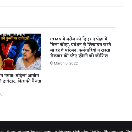
उ
म्र
में
ध
र्में
द्र
CIMS में मरीज को दिए गए पोहा में
का
मिला कीड़ा, प्रबंधन से शिकायत करने
नि
जा रहे थे परिजन, कर्मचारियों ने रास्ता
ध
रोककर की प्लेट छीनने की कोशिश
न
March 6, 2022
,
दे
ाम ममता: महिला आयोग
श
दो दावेदार, किसकी वैधता
शो
क
26
में
mail: theguptchar@gmail.com | Address: Mahadev Vatika, Bhatagaon, Dist 