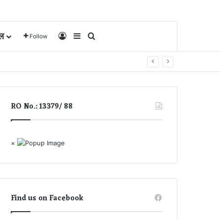
ल
Log In
Sidebar
Search for
Follow
RO No.: 13379/ 88
×
Find us on Facebook