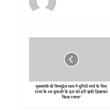
मु
ख्य
मं
त्री
श्री
वि
ष्णु
दे
व
मुख्यमंत्री श्री विष्णुदेव साय ने यूनिटी मार्च के लिए
सा
राज्य के 68 युवाओं के दल को हरी झंडी दिखाकर
य
किया रवाना*
ने
यू
नि