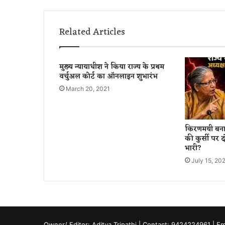
टी
मा
र्च
Related Articles
के
लि
ए
मुख्य न्यायाधीश ने किया राज्य के प्रथम
रा
वर्चुअल कोर्ट का ऑनलाइन शुभारंभ
ज्य
के
March 20, 2021
6
8
यु
किरणमयी बन
वा
की कुर्सी पर 
ओं
भारी?
के
July 15, 20
द
ल
को
ह
री
झं
Owner/ Editor: Aditya Tripathi | Contact: 9424224961 | E