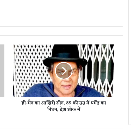
ही
-
मै
न
का
आ
खि
री
सी
ही-मैन का आखिरी सीन, 89 की उम्र में धर्मेंद्र का
न
निधन, देश शोक में
,
8
9
की