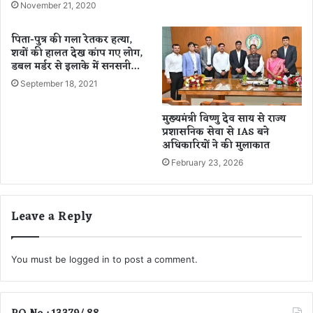
फं
या
November 21, 2020
सी
री
है
में
पिता-पुत्र की गला रेतकर हत्या,
ला
जु
शवों की हालत देख कांप गए लोग,
श
टा
डबल मर्डर से इलाके में सनसनी…
पं
September 18, 2021
जी
य
मुख्यमंत्री विष्णु देव साय से राज्य
न
प्रशासनिक सेवा से IAS बने
वि
अधिकारियों ने की मुलाकात
भा
February 23, 2026
ग
Leave a Reply
You must be
logged in
to post a comment.