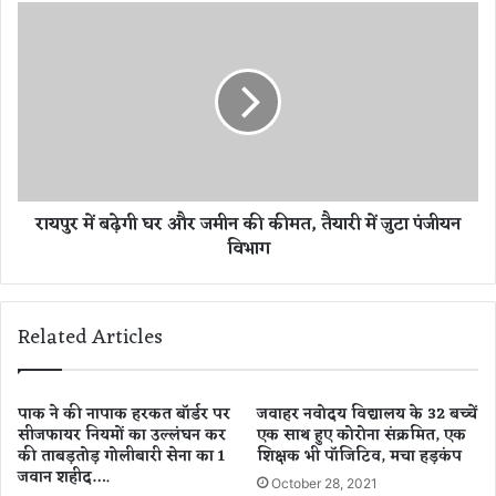
,
रा
ड्रा
य
इ
पु
व
र
र
में
-
ब
क्ली
ढ़े
न
गी
र
घ
रायपुर में बढ़ेगी घर और जमीन की कीमत, तैयारी में जुटा पंजीयन
की
र
विभाग
द
औ
र्द
र
ना
ज
क
मी
Related Articles
मौ
न
त
की
,
की
9
म
पाक ने की नापाक हरकत बॉर्डर पर
जवाहर नवोदय विद्यालय के 32 बच्चें
घं
सीजफायर नियमों का उल्लंघन कर
एक साथ हुए कोरोना संक्रमित, एक
त
की ताबड़तोड़ गोलीबारी सेना का 1
शिक्षक भी पॉजिटिव, मचा हड़कंप
टे
,
जवान शहीद….
से
तै
October 28, 2021