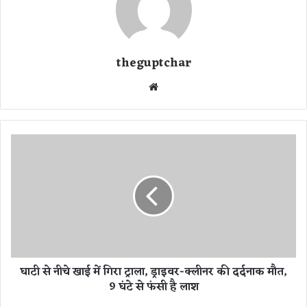
theguptchar
We
bsi
te
घा
टी
से
नी
चे
खा
ई
में
गि
घाटी से नीचे खाई में गिरा ट्राला, ड्राइवर-क्लीनर की दर्दनाक मौत,
रा
9 घंटे से फंसी है लाश
ट्रा
ला