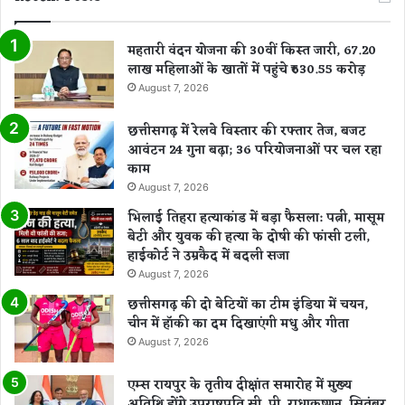
महतारी वंदन योजना की 30वीं किस्त जारी, 67.20
लाख महिलाओं के खातों में पहुंचे ₹630.55 करोड़
August 7, 2026
छत्तीसगढ़ में रेलवे विस्तार की रफ्तार तेज, बजट
आवंटन 24 गुना बढ़ा; 36 परियोजनाओं पर चल रहा
काम
August 7, 2026
भिलाई तिहरा हत्याकांड में बड़ा फैसला: पत्नी, मासूम
बेटी और युवक की हत्या के दोषी की फांसी टली,
हाईकोर्ट ने उम्रकैद में बदली सजा
August 7, 2026
छत्तीसगढ़ की दो बेटियों का टीम इंडिया में चयन,
चीन में हॉकी का दम दिखाएंगी मधु और गीता
August 7, 2026
एम्स रायपुर के तृतीय दीक्षांत समारोह में मुख्य
अतिथि होंगे उपराष्ट्रपति सी. पी. राधाकृष्णन, सितंबर