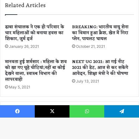
Related Articles
शि
प
प
र
से
ली
फै
क
ढाबा संचालक ने एक ही परिवार के
BREAKING: भारतीय वायु सेना
ले
वि
चार महिलाओं को बनाया हवस का
का विमान हुआ क्रैश, खेत में गिरा
सं
शिकार, जुर्म दर्ज
प्लेन, पायलट घायल
वा
क्र
द
January 26, 2021
October 21, 2021
म
के
ण
बा
मानवता हुई शर्मसार : महिला के शव
NEET UG 2021: आ गई नीट
के
द
को खा गए चूहे चीटियां,नहीं था कोई
2021 की डेट, आज से कर सकेंगे
बा
N
देखने वाला, स्वास्थ विभाग की
आवेदन, शिक्षा मंत्री ने की घोषणा
द
T
लापरवाही
July 13, 2021
W
A
May 5, 2021
H
का
O
ब
अ
ड़ा
ल
RO No.: 13379/ 88
फै
र्ट
स
Facebook
X
WhatsApp
Telegram
प
ला
र
,
×
.
2