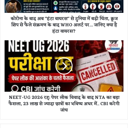
अ
ब
"
कोरोना के बाद अब "हंटा वायरस" से दुनिया में बढ़ी चिंता, क्रूज
हं
शिप से फैले संक्रमण के बाद WHO अलर्ट पर... जानिए क्या है
टा
हंटा वायरस?
वा
य
र
N
स
E
"
E
से
T
दु
-
नि
U
या
G
में
2
ब
0
NEET-UG 2026 रद्द: पेपर लीक विवाद के बाद NTA का बड़ा
ढ़ी
2
चिं
फैसला, 23 लाख से ज्यादा छात्रों का भविष्य अधर में.. CBI करेगी
6
ता
जांच
र
,
द्द
क्रू
:
ज
पे