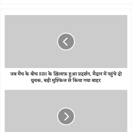
bsi
te
ज
ब
मै
च
के
बी
च
S
B
जब मैच के बीच SBI के ख़िलाफ़ हुआ प्रदर्शन, मैदान में पहुंचे दो
I
युवक, बड़ी मुश्किल से किया गया बाहर
के
ख़ि
ला
छ
फ़
त्ती
हु
स
आ
ग
प्र
ढ़
द
:
र्श
न