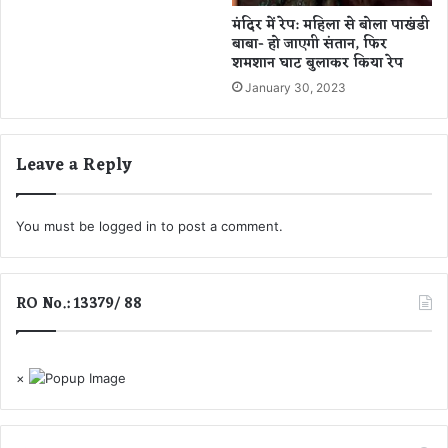
या
ल
मंदिर में रेप: महिला से बोला पाखंडी
ग
प
बाबा- हो जाएगी संतान, फिर
या
रि
शमशान घाट बुलाकर किया रेप
बा
यो
January 30, 2023
ह
ज
र
ना
ओं
का
Leave a Reply
का
म
ज
You must be
logged in
to post a comment.
ल्द
हो
गा
RO No.: 13379/ 88
शु
रू
×