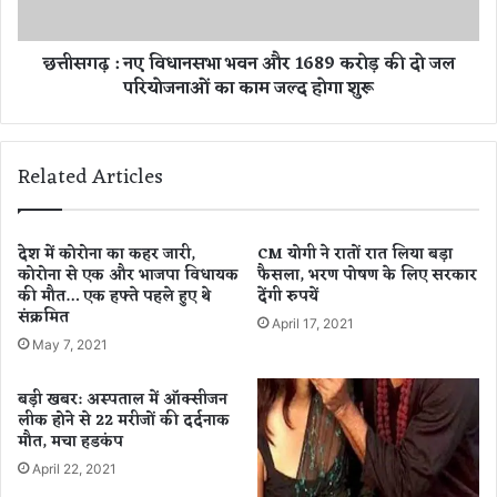
न
ए
,
वि
छत्तीसगढ़ : नए विधानसभा भवन और 1689 करोड़ की दो जल
मै
धा
परियोजनाओं का काम जल्द होगा शुरू
दा
न
न
स
में
भा
प
भ
Related Articles
हुं
व
चे
न
दो
औ
यु
र
देश में कोरोना का कहर जारी,
CM योगी ने रातों रात लिया बड़ा
व
कोरोना से एक और भाजपा विधायक
फैसला, भरण पोषण के लिए सरकार
1
की मौत… एक हफ्ते पहले हुए थे
देंगी रुपयें
क
6
संक्रमित
,
8
April 17, 2021
ब
9
May 7, 2021
ड़ी
क
मु
रो
बड़ी खबर: अस्पताल में ऑक्सीजन
श्कि
ड़
लीक होने से 22 मरीजों की दर्दनाक
ल
की
मौत, मचा हडकंप
से
दो
April 22, 2021
कि
ज