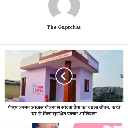
The Guptchar
पी
ए
म
ज
न
म
न
आ
वा
पीएम जनमन आवास योजना से सरिता बैगा का बदला जीवन, कच्चे
स
घर से मिला सुरक्षित पक्का आशियाना
यो
ज
ना
स्व