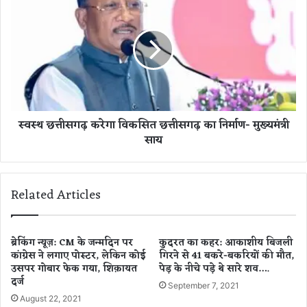
से
स्थ
स
छ
रि
त्ती
ता
स
बै
ग
गा
ढ़
का
क
ब
रे
स्वस्थ छत्तीसगढ़ करेगा विकसित छत्तीसगढ़ का निर्माण- मुख्यमंत्री
द
गा
साय
ला
वि
जी
क
व
सि
न
त
Related Articles
,
छ
क
त्ती
च्चे
स
घ
ग
ब्रेकिंग न्यूज़: CM के जन्मदिन पर
कुदरत का कहर: आकाशीय बिजली
र
कांग्रेस ने लगाए पोस्टर, लेकिन कोई
गिरने से 41 बकरे-बकरियों की मौत,
ढ़
उसपर गोबार फेक गया, शिक़ायत
पेड़ के नीचे पड़े थे सारे शव….
से
का
दर्ज
मि
नि
September 7, 2021
ला
र्मा
August 22, 2021