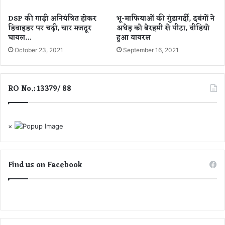
सु
ण
र
-
DSP की गाड़ी अनियंत्रित होकर
भू-माफियाओं की गुंडागर्दी, दबंगों ने
क्षि
मु
डिवाइडर पर चढ़ी, चार मजदूर
अधेड़ को बेरहमी से पीटा, वीडियो
त
ख्य
घायल…
हुआ वायरल
प
मं
October 23, 2021
September 16, 2021
क्का
त्री
आ
सा
शि
य
या
RO No.: 13379/ 88
ना
×
Find us on Facebook