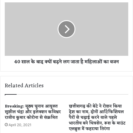
प
4
ह
0
न
सा
क
ल
र
के
खु
बा
श
द
हो
क्यों
ती
ब
40 साल के बाद क्यों बढ़ने लग जाता है महिलाओं का वजन
हूँ
ढ़
-
ने
सा
ल
रा
ग
Related Articles
अ
जा
ली
ता
खा
है
न
म
Breaking: मुख्य चुनाव आयुक्त
छत्तीसगढ़ की बेटे ने रोशन किया
सुशील चंद्रा और इलेक्शन कमिश्नर
देश का नाम, दोनों आर्टिफिशियल
हि
राजीव कुमार कोरोना से संक्रमित
पैरों से चढ़ाई करने वाले पहले
ला
भारतीय बने चित्रसेन, रूस के माउंट
ओं
April 20, 2021
एलब्रुस में फहराया तिरंगा
का