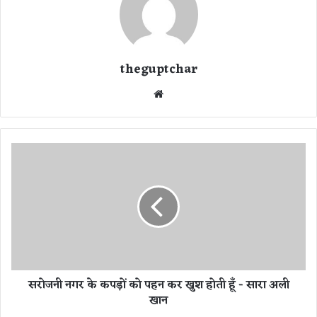
theguptchar
We
bsi
te
स
रो
ज
नी
न
ग
र
के
क
सरोजनी नगर के कपड़ों को पहन कर खुश होती हूँ - सारा अली
प
खान
ड़ों
को