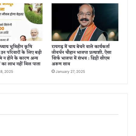
जा
र
धा
व
क
हों
गे
्याय भूमिहीन कृषि
रायगढ़ में चाय बेचने वाले कार्यकर्ता
शा
उन परिवारों के लिए बड़ी
जीवर्धन चौहान भाजपा प्रत्याशी, ऐसा
मि
ूमि न होने के कारण अन्य
सिर्फ भाजपा में संभव : डिप्टी सीएम
ल
 का लाभ नहीं मिल पाता
अरुण साव
,
8, 2025
January 27, 2025
क
ले
क्ट
र
औ
र
क
मि
श्न
र