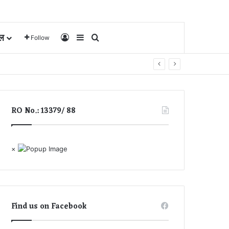
ल
Log In
Sidebar
Search for
Follow
RO No.: 13379/ 88
×
Find us on Facebook