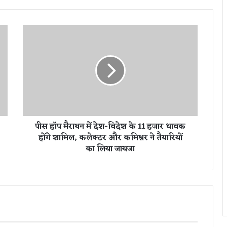
पी
स
हॉ
प
मै
रा
थ
न
में
पीस हॉप मैराथन में देश-विदेश के 11 हजार धावक
दे
होंगे शामिल, कलेक्टर और कमिश्नर ने तैयारियों
श
का लिया जायजा
-
वि
दे
श
के
1
1
ह