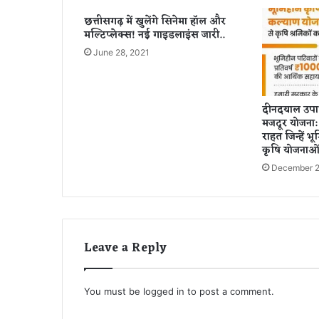
ये
छत्तीसगढ़ में खुलेंगे सिनेमा हॉल और
,
मल्टिप्लेक्स! नई गाइडलाइंस जारी..
मि
ले
June 28, 2021
गा
1
.
दीनदयाल उपाध
5
मजदूर योजना: 
9
राहत जिन्हें भ
ला
कृषि योजनाओं
ख
December 2
का
रि
ट
र्न
Leave a Reply
You must be
logged in
to post a comment.