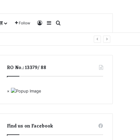
ल
Log In
Sidebar
Search for
Follow
RO No.: 13379/ 88
×
Find us on Facebook