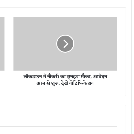
लॉ
क
डा
उ
न
में
नौ
क
री
लॉकडाउन में नौकरी का सुनहरा मौका, आवेदन
का
आज से शुरू, देखें नोटिफिकेशन
सु
न
ह
रा
मौ
का
,
आ
वे