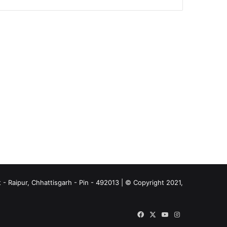
- Raipur, Chhattisgarh - Pin - 492013 | © Copyright 2021,
Facebook
X
YouTube
Instagram