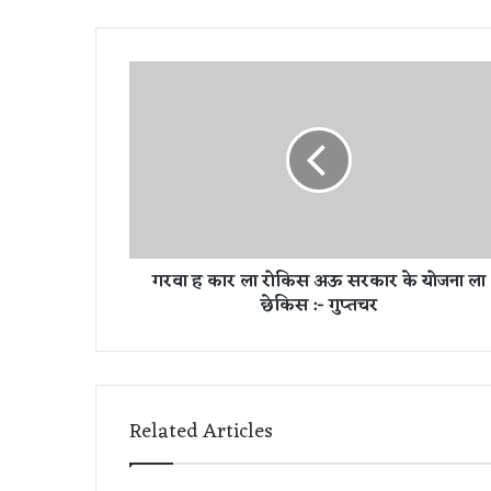
ग
र
वा
ह
का
र
ला
रो
कि
गरवा ह कार ला रोकिस अऊ सरकार के योजना ला
स
छेकिस :- गुप्तचर
अ
ऊ
स
र
का
र
Related Articles
के
यो
ज