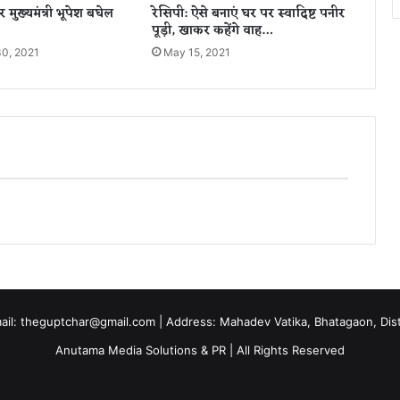
र मुख्यमंत्री भूपेश बघेल
रेसिपी: ऐसे बनाएं घर पर स्वादिष्ट पनीर
द
पूड़ी, खाकर कहेंगे वाह…
न
0, 2021
आ
May 15, 2021
ज
से
शु
रू
,
दे
खें
नो
टि
फि
के
श
न
mail: theguptchar@gmail.com | Address: Mahadev Vatika, Bhatagaon, Dist 
Anutama Media Solutions & PR | All Rights Reserved