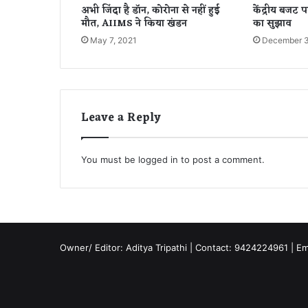
अभी जिंदा है डॉन, कोरोना से नहीं हुई
केंद्रीय बजट प
ना
मौत, AIIMS ने किया खंडन
का सुझाव
ला
छे
May 7, 2021
December 3
कि
स
:
-
गु
Leave a Reply
प्त
च
र
You must be
logged in
to post a comment.
Owner/ Editor: Aditya Tripathi | Contact: 9424224961 | E