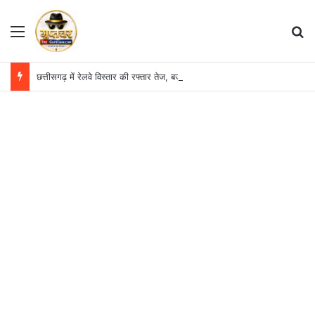
Menu
S
छत्तीसगढ़ में रेलवे विस्तार की रफ्तार तेज, बजट आवंटन 24 गुना बढ़ा; 36 परियोजनाओं पर चल रहा काम