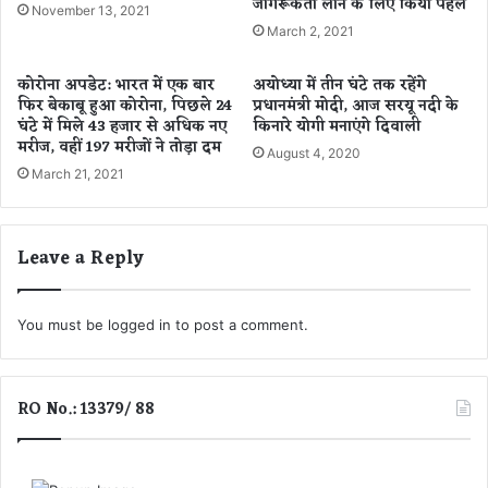
जागरूकता लाने के लिए किया पहल
हीं
,
November 13, 2021
हु
स्वा
March 2, 2021
ई
स्थ्य
श
टी
कोरोना अपडेट: भारत में एक बार
अयोध्या में तीन घंटे तक रहेंगे
हा
म
फिर बेकाबू हुआ कोरोना, पिछले 24
प्रधानमंत्री मोदी, आज सरयू नदी के
द
ने
घंटे में मिले 43 हजार से अधिक नए
किनारे योगी मनाएंगे दिवाली
त
मरीज, वहीं 197 मरीजों ने तोड़ा दम
ज
August 4, 2020
ब
March 21, 2021
मा
रा
छा
Leave a Reply
पा
तो
उ
You must be
logged in
to post a comment.
ज
ड़
चु
की
RO No.: 13379/ 88
थी
ए
क