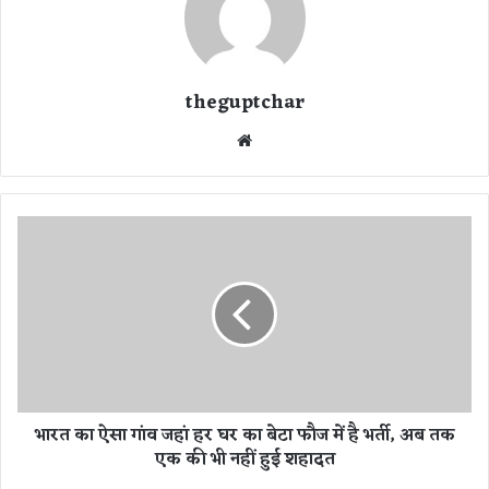
theguptchar
We
bsi
te
भा
र
त
का
ऐ
सा
गां
व
ज
भारत का ऐसा गांव जहां हर घर का बेटा फौज में है भर्ती, अब तक
हां
एक की भी नहीं हुई शहादत
ह
र