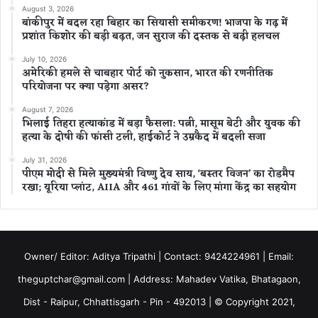
August 3, 2026
बांकीपुर में बदल रहा बिहार का सियासी समीकरण! भाजपा के गढ़ में
प्रशांत किशोर की बड़ी बढ़त, जन सुराज की दस्तक से बढ़ी हलचल
July 10, 2026
अमेरिकी हमले से चाबहार पोर्ट को नुकसान, भारत की रणनीतिक
परियोजना पर क्या पड़ेगा असर?
August 7, 2026
भिलाई तिहरा हत्याकांड में बड़ा फैसला: पत्नी, मासूम बेटी और युवक की
हत्या के दोषी की फांसी टली, हाईकोर्ट ने उम्रकैद में बदली सजा
July 31, 2026
पीएम मोदी से मिले मुख्यमंत्री विष्णु देव साय, ‘बस्तर विजन’ का रोडमैप
रखा; यूरिया प्लांट, AIIA और 461 गांवों के लिए मांगा केंद्र का सहयोग
Owner/ Editor: Aditya Tripathi | Contact: 9424224961 | Email:
theguptchar@gmail.com | Address: Mahadev Vatika, Bhatagaon,
Dist - Raipur, Chhattisgarh - Pin - 492013 | © Copyright 2021,