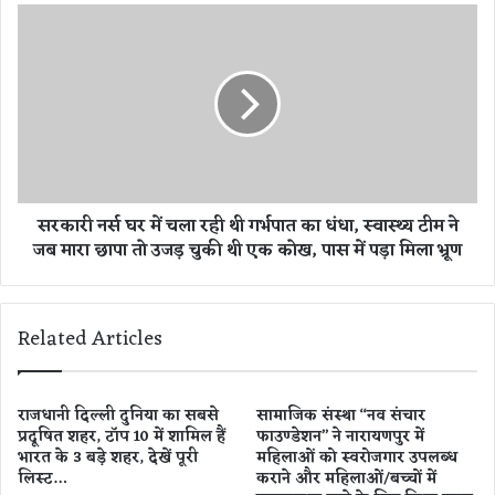
घ
स
र
र
का
का
बे
री
टा
न
फौ
र्स
ज
घ
में
र
है
में
सरकारी नर्स घर में चला रही थी गर्भपात का धंधा, स्वास्थ्य टीम ने
भ
च
जब मारा छापा तो उजड़ चुकी थी एक कोख, पास में पड़ा मिला भ्रूण
र्ती
ला
,
र
अ
ही
ब
थी
Related Articles
त
ग
क
र्भ
ए
पा
क
त
राजधानी दिल्ली दुनिया का सबसे
सामाजिक संस्था ‘‘नव संचार
की
प्रदूषित शहर, टॉप 10 में शामिल हैं
फाउण्डेशन’’ ने नारायणपुर में
का
भारत के 3 बड़े शहर, देखें पूरी
महिलाओं को स्वरोजगार उपलब्ध
भी
धं
लिस्ट…
कराने और महिलाओं/बच्चों में
न
धा