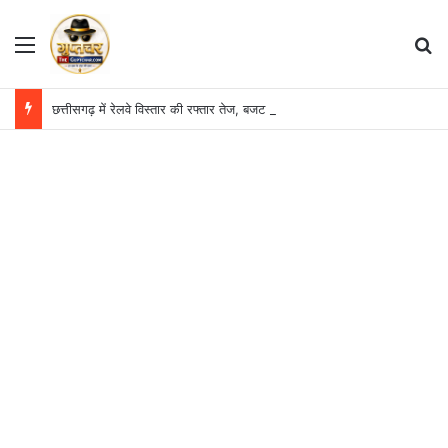
Menu
S
छत्तीसगढ़ में रेलवे विस्तार की रफ्तार तेज, बजट आवंटन 24 गुना बढ़ा; 36 परियोजनाओं पर चल रहा काम