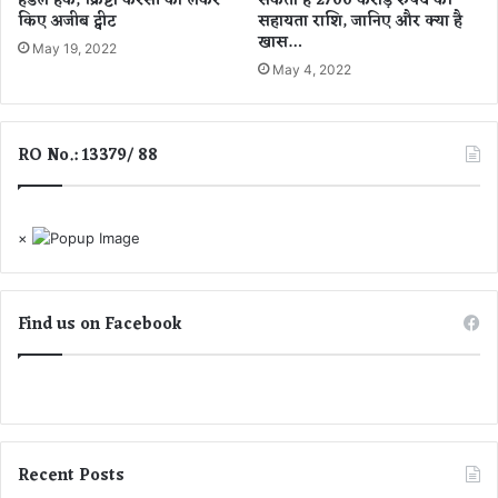
हैंडल हैक, क्रिप्टो करेंसी को लेकर
सकता है 2700 करोड़ रुपये की
ज
7
किए अजीब ट्वीट
सहायता राशि, जानिए और क्या है
ना
क
खास…
ओं
May 19, 2022
रो
May 4, 2022
का
ड़
मि
रु
ले
प
गा
ए
RO No.: 13379/ 88
सी
से
धा
अ
ला
धि
भ
क
×
की
रा
शि
Find us on Facebook
जा
री
Recent Posts