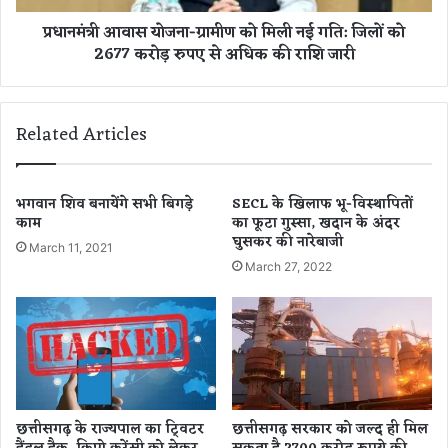
स्वी
यो
प्रधानमंत्री आवास योजना-ग्रामीण को मिली नई गति: जिलों को
र
ज
2677 करोड़ रुपए से अधिक की राशि जारी
,
ना
अ
-
ब
ग्रा
3
मी
Related Articles
1
ण
व्य
को
क्ति
मि
ग
ली
भगवान शिव बनायेंगे सभी बिगड़े
SECL के खिलाफ भू-विस्थापितों
त
काम
का फूटा गुस्सा, खदान के अंदर
न
घुसकर की नारेबाजी
औ
ई
March 11, 2021
र
ग
March 27, 2022
1
ति
4
:
सा
जि
मु
लों
दा
को
यि
2
क
6
छत्तीसगढ़ के राज्यपाल का टि्वटर
छत्तीसगढ़ सरकार को जल्द ही मिल
यो
7