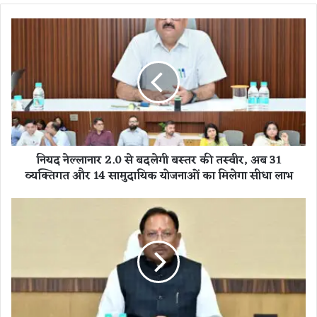
नि
य
द
ने
ल्ला
ना
र
2
.
नियद नेल्लानार 2.0 से बदलेगी बस्तर की तस्वीर, अब 31
0
व्यक्तिगत और 14 सामुदायिक योजनाओं का मिलेगा सीधा लाभ
से
ब
द
प्र
ले
धा
गी
न
ब
मं
स्त
त्री
र
आ
की
वा
त
स