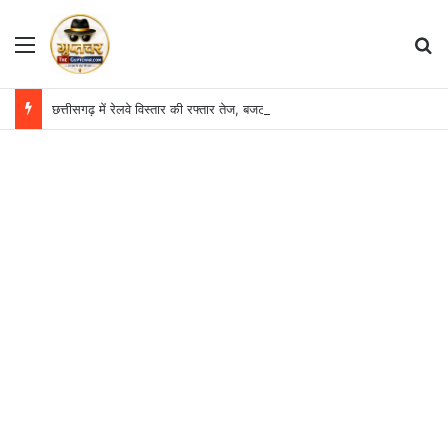
Menu
S
छत्तीसगढ़ में रेलवे विस्तार की रफ्तार तेज, बजट आवंटन 24 गुना बढ़ा; 36 परियोजनाओं पर चल रहा काम