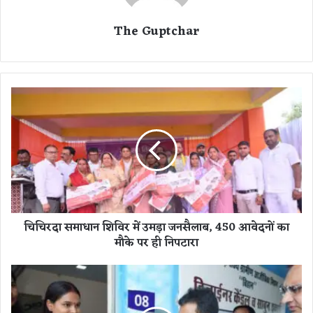
The Guptchar
चि
चि
र
दा
स
मा
धा
न
शि
चिचिरदा समाधान शिविर में उमड़ा जनसैलाब, 450 आवेदनों का
वि
मौके पर ही निपटारा
र
में
उ
छ
म
त्ती
ड़ा
स