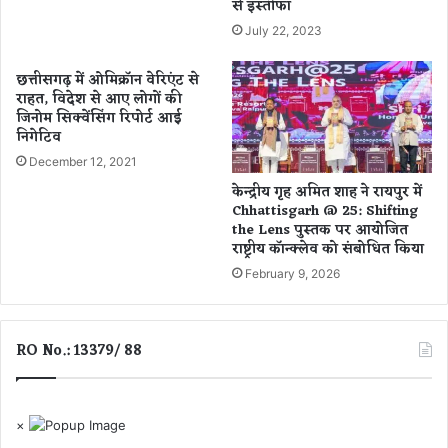
से इस्तीफा
रा
:
July 22, 2023
कें
द्री
छत्तीसगढ़ में ओमिक्रॉन वेरिएंट से
य
राहत, विदेश से आए लोगों की
रा
जिनोम सिक्वेंसिंग रिपोर्ट आई
ज्य
निगेटिव
मं
December 12, 2021
त्री
क
केन्द्रीय गृह अमित शाह ने रायपुर में
म
Chhattisgarh @ 25: Shifting
the Lens पुस्तक पर आयोजित
ले
राष्ट्रीय कॉन्क्लेव को संबोधित किया
श
पा
February 9, 2026
स
वा
न
RO No.: 13379/ 88
×