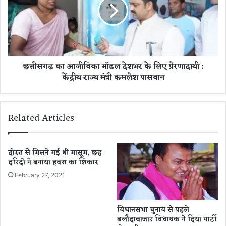
ज
ग
न
ढ़
सै
का
ला
आ
ब
जी
,
वि
छत्तीसगढ़ का आजीविका मॉडल देशभर के लिए प्रेरणादायी :
4
का
केंद्रीय राज्य मंत्री कमलेश पासवान
5
मॉ
0
ड
आ
ल
वे
दे
Related Articles
द
श
नों
भ
का
र
मौ
के
दोस्त से मिलने गई थी मासूम, छह
के
दरिंदो ने बनाया हवस का शिकार
लि
प
ए
February 27, 2021
र
प्रे
ही
र
नि
णा
विधानसभा चुनाव से पहले
प
दा
बलौदाबाजार विधायक ने दिया पार्टी
टा
यी