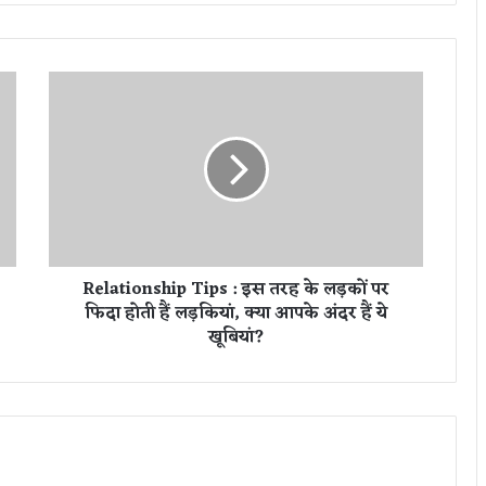
R
e
l
a
t
i
o
n
s
Relationship Tips : इस तरह के लड़कों पर
h
फिदा होती हैं लड़कियां, क्या आपके अंदर हैं ये
i
खूबियां?
p
T
i
p
s
:
इ