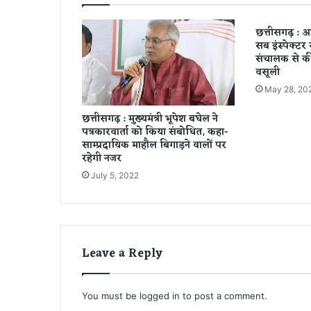
र्ण
गि
छत्तीसगढ़ : आ
रि
सब इंस्पेक्टर 
ज
संचालक से क
न
वसूली
श
May 28, 20
ता
ब्दी
छत्तीसगढ़ : मुख्यमंत्री भूपेश बघेल ने
ए
पत्रकारवार्ता को किया संबोधित, कहा-
क्स
साम्प्रदायिक माहौल बिगाड़ने वालों पर
प्रे
रहेगी नजर
स
July 5, 2022
,
ह
की
क
त
Leave a Reply
सु
न
उ
ड़े
You must be
logged in
to post a comment.
स