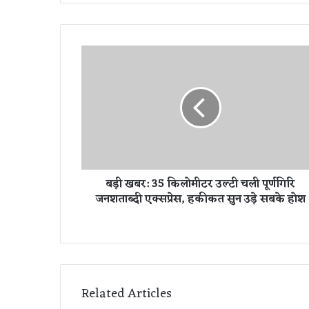
ब
ड़ी
ख
ब
र
:
3
5
कि
बड़ी खबर: 35 किलोमीटर उल्टी चली पूर्णगिरि
लो
जनशताब्दी एक्सप्रेस, हकीकत सुन उड़े सबके होश
मी
ट
र
उ
ल्टी
च
ली
Related Articles
पू