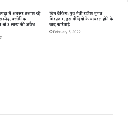
स
त
पदा में अवसर तलाश रहे
बिग ब्रेकिंग: पूर्व मंत्री राजेश मूणत
र
सस्पेंड, क्लीनिक
गिरफ़्तार, इस वीडियो के वायरल होने के
ह
ी थी 3 लाख की अवैध
बाद कार्रवाई
के
February 5, 2022
ल
21
ड़
कों
प
र
फि
दा
हो
ती
हैं
ल
ड़
कि
यां
,
क्या
आ