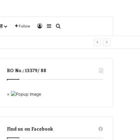
ल
Log In
Sidebar
Search for
Follow
RO No.: 13379/ 88
×
Find us on Facebook