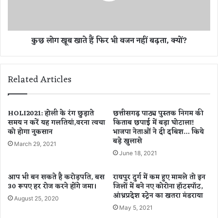
घो
खा
ष
ते
णा
हैं
कुछ लोग खूब खाते हैं फिर भी वजन नहीं बढ़ता, क्यों?
फि
र
भी
व
Related Articles
ज
न
न
हीं
HOLI2021: होली के रंग छुड़ाते
छत्तीसगढ़ पाठ्य पुस्तक निगम की
समय न करें यह गलतियां,वरना त्वचा
किताब छपाई में बड़ा घोटाला!
ब
को होगा नुकसान
भाजपा नेताओं ने दी दबिश… किये
ढ़
बड़े खुलासे
ता
March 29, 2021
,
June 18, 2021
क्यों
?
आप भी बन सकते है करोड़पति, बस
रायपुर दुर्ग में कम हुए मामले तो इन
30 रूपए हर रोज करने होंगे जमा।
जिलों में बने नए कोरोना हॉटस्पॉट,
आंध्रप्रदेश स्ट्रेन का खतरा मंडराया
August 25, 2020
May 5, 2021