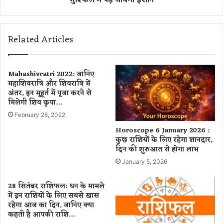
मुश्किल में पड़ जायेगा इंसान
नि
कों
की
Related Articles
चे
ता
व
नी
Mahashivratri 2022: जानिए
महाशिवरात्रि और शिवरात्रि में
,
अंतर, इन मुहूर्त में पूजा करने से
वि
मिलेगी शिव कृपा…
लु
प्त
February 28, 2022
हु
Horoscope 6 January 2026 :
ईं
कुछ राशियों के लिए रहेगा शानदार,
तो
दिन की शुरुआत से होगा लाभ
मु
January 5, 2026
श्कि
ल
28 सितंबर राशिफल: धन के मामले
में
में इन राशियों के लिए सबसे खास
प
रहेगा आज का दिन, जानिए क्या
ड़
कहती है आपकी राशि…
जा