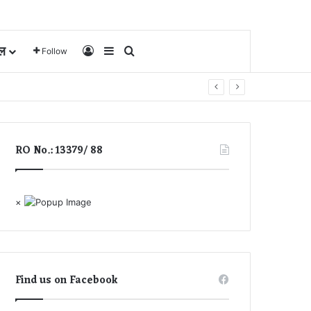
ल
Log In
Sidebar
Search for
Follow
RO No.: 13379/ 88
×
Find us on Facebook