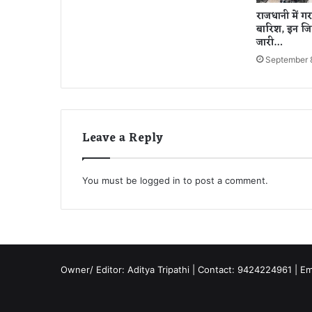
त
राजधानी में 
के
बारिश, इन जि
स
जारी…
ब
September 
से
खू
ब
सू
र
Leave a Reply
त
औ
र
सा
You must be
logged in
to post a comment.
फ
बी
च
Owner/ Editor: Aditya Tripathi | Contact: 9424224961 | E