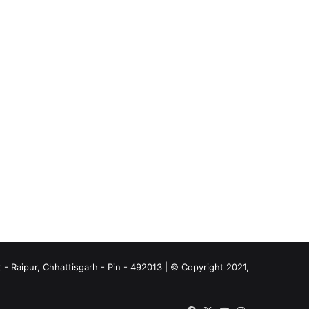
- Raipur, Chhattisgarh - Pin - 492013 | © Copyright 2021,