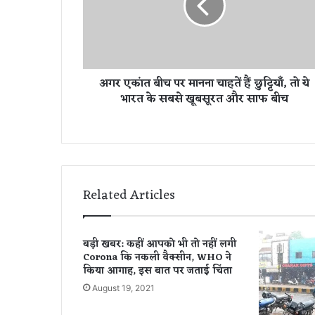
कां
त
बी
च
प
अगर एकांत बीच पर मानना चाहतें हैं छुट्टियाँ, तो ये
र
भारत के सबसे खूबसूरत और साफ बीच
मा
न
ना
चा
ह
तें
हैं
Related Articles
छु
ट्टि
याँ
बड़ी खबर: कहीं आपको भी तो नहीं लगी
,
Corona कि नकली वैक्सीन, WHO ने
तो
किया आगाह, इस बात पर जताई चिंता
ये
August 19, 2021
भा
र