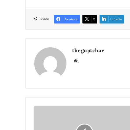
Share
Facebook
X
LinkedIn
theguptchar
We
bsi
te
अ
ग
र
ए