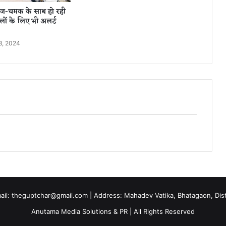
,
गरज-चमक के साथ हो रही
छा
लों के लिए भी अलर्ट
पे
मा
8, 2024
री
में
ती
न
ल
ड़
कि
यों
स
मे
त
6
गि
र
फ्ता
mail: theguptchar@gmail.com | Address: Mahadev Vatika, Bhatagaon, Dist 
र
Anutama Media Solutions & PR | All Rights Reserved