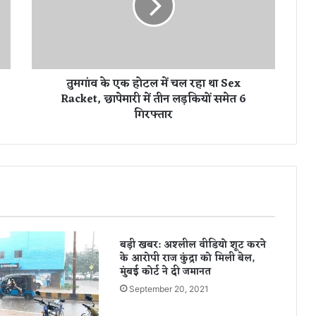
के
ए
क
हो
ट
तुमगांव के एक होटल में चल रहा था Sex
ल
Racket, छापेमारी में तीन लड़कियों समेत 6
में
गिरफ्तार
च
ल
र
हा
था
S
e
x
R
बड़ी खबर: अश्लील वीडियो शूट करने
a
के आरोपी राज कुंद्रा को मिली बेल,
c
मुंबई कोर्ट ने दी जमानत
k
September 20, 2021
e
t